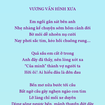
VƯƠNG VẤN HÌNH XƯA
Em ngồi gần sát bên anh
Nhẹ nhàng kể chuyện sớm hôm cảnh đời
Bờ môi dễ nhoẻn nụ cười
Nay phơi sắc tím, kéo hồi chuông rung…
Quả sầu em cất ở trong
Anh đây đã thấy, nên lòng xót xa
“Của mình” thành vợ người ta
Hỡi ôi! Ai hiểu đâu là đớn đau
Bến mơ nửa bước tới cầu
Bất ngờ cầu gãy nghẹn ngào con tim
Lỡ làng chỉ mối xe duyên
Dòng sông ngược bến, mảnh thuyền đứt dây