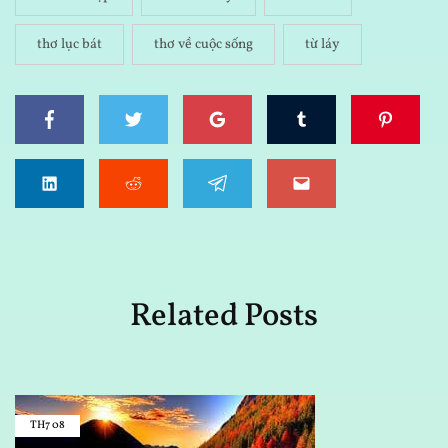
thơ lục bát
thơ về cuộc sống
từ láy
Related Posts
TH7
08