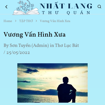
Nhất
Thơ
Home
TẬP THƠ
Vương Vấn Hình Xưa
Lang
Hay
Thư
Về
Quán
Cuộc
Vương Vấn Hình Xưa
Sống
By
Sơn Tuyến (Admin)
in
Thơ Lục Bát
25/05/2022