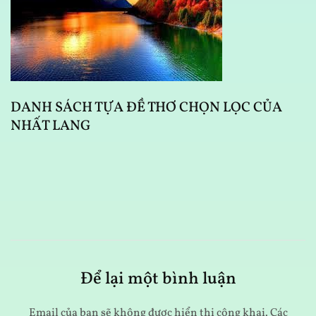
DANH SÁCH TỰA ĐỀ THƠ CHỌN LỌC CỦA
NHẤT LANG
D
Để lại một bình luận
Email của bạn sẽ không được hiển thị công khai.
Các