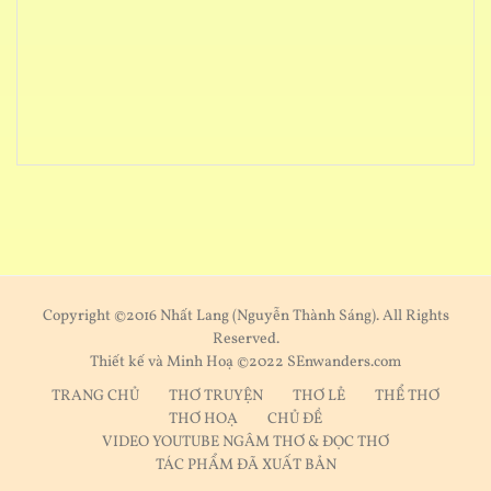
Copyright ©2016 Nhất Lang (Nguyễn Thành Sáng). All Rights
Reserved.
Thiết kế và Minh Hoạ ©2022 SEnwanders.com
TRANG CHỦ
THƠ TRUYỆN
THƠ LẺ
THỂ THƠ
THƠ HOẠ
CHỦ ĐỀ
VIDEO YOUTUBE NGÂM THƠ & ĐỌC THƠ
TÁC PHẨM ĐÃ XUẤT BẢN