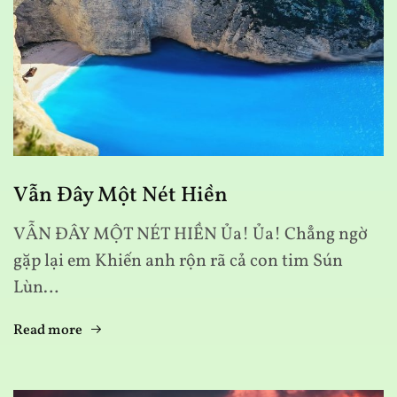
Vẫn Đây Một Nét Hiền
VẪN ĐÂY MỘT NÉT HIỀN Ủa! Ủa! Chẳng ngờ
gặp lại em Khiến anh rộn rã cả con tim Sún
Lùn…
Read more