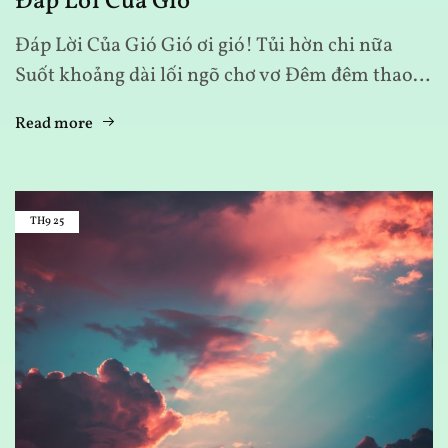
Đáp Lời Của Gió
Đáp Lời Của Gió Gió ơi gió! Tủi hờn chi nữa
Suốt khoảng dài lối ngõ chơ vơ Đêm đêm thao…
Read more
TH9
25