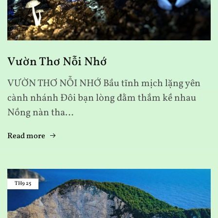
Vườn Thơ Nỗi Nhớ
VƯỜN THƠ NỖI NHỚ Bầu tĩnh mịch lặng yên
cành nhánh Đôi bạn lòng đằm thắm kề nhau
Nồng nàn tha…
Read more
TH9
25