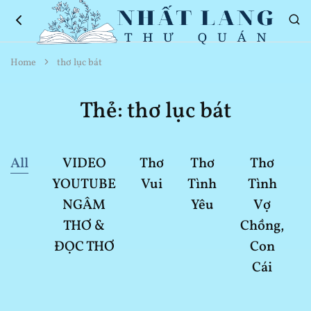
Nhất
Thơ
Home
thơ lục bát
Lang
Hay
Thư
Về
Quán
Cuộc
Thẻ:
thơ lục bát
Sống
All
VIDEO
Thơ
Thơ
Thơ
YOUTUBE
Vui
Tình
Tình
NGÂM
Yêu
Vợ
THƠ &
Chồng,
ĐỌC THƠ
Con
Cái