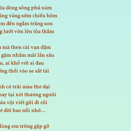
ữa dòng sông phủ xám
lảng vảng sớm chiều hôm
êm đến ngắm trăng son
g lướt vờn lên tỏa thắm
 mà then cài vạn dặm
n gặm nhấm mãi lần sâu
u, ai khổ với ai đau
ng thổi vào se sắt tái
h có trải màu thơ dại
hay tại xót thương người
u vội viết gửi đi rồi
t đời bao nỗi nhớ…
 lòng em trông gặp gỡ