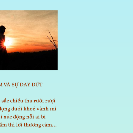
M VÀ SỰ DAY DỨT
sắc chiều thu rười rượi
đọng dưới khoé vành mi
i xúc động nỗi ai bi
ầm thì lời thương cảm…