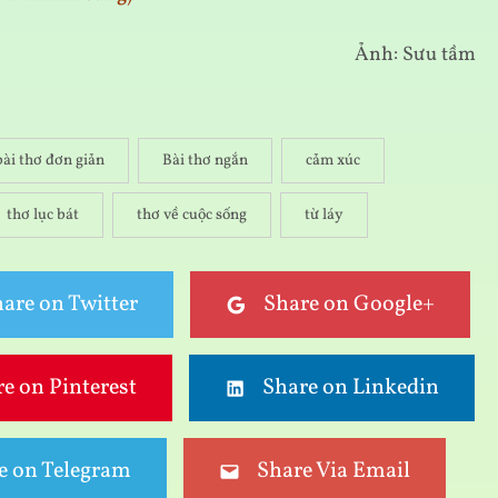
Ảnh: Sưu tầm
bài thơ đơn giản
Bài thơ ngắn
cảm xúc
thơ lục bát
thơ về cuộc sống
từ láy
are on Twitter
Share on Google+
e on Pinterest
Share on Linkedin
e on Telegram
Share Via Email