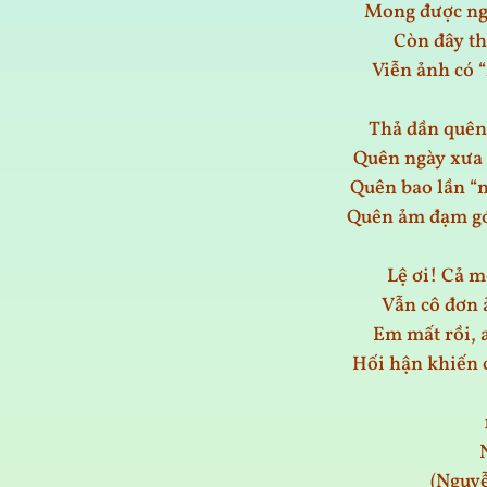
Mong được ngh
Còn đây th
Viễn ảnh có 
Thả dần quên
Quên ngày xưa 
Quên bao lần “
Quên ảm đạm gó
Lệ ơi! Cả 
Vẫn cô đơn 
Em mất rồi, 
Hối hận khiến c
(Nguy