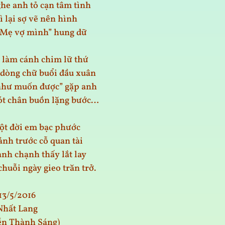
e anh tỏ cạn tâm tình
ì lại sợ vẽ nên hình
“Mẹ vợ mình” hung dữ
 làm cánh chim lữ thứ
dòng chữ buổi đầu xuân
như muốn được” gặp anh
t chân buồn lặng bước…
một đời em bạc phước
ảnh trước cỗ quan tài
anh chạnh thấy lắt lay
huỗi ngày gieo trăn trở.
13/5/2016
Nhất Lang
ễn Thành Sáng)