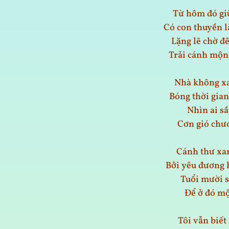
Từ hôm đó gi
Có con thuyền 
Lặng lẽ chờ đ
Trải cánh mộn
Nhà không xa
Bóng thời gia
Nhìn ai sầ
Cơn gió chướ
Cánh thư xan
Bởi yêu đương 
Tuổi mười sá
Để ở đó mộ
Tôi vẫn biết