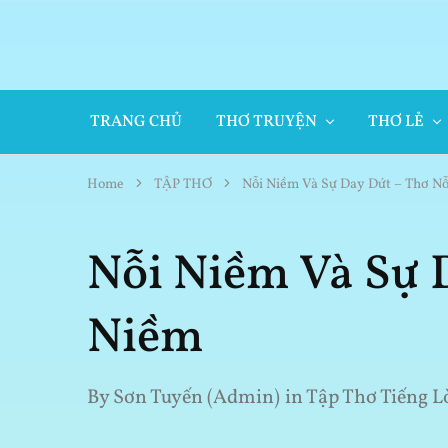
TRANG CHỦ
THƠ TRUYỆN
THƠ LẺ
Home
TẬP THƠ
Nỗi Niềm Và Sự Day Dứt – Thơ N
Nỗi Niềm Và Sự 
Niềm
By
Sơn Tuyến (Admin)
in
Tập Thơ Tiếng L