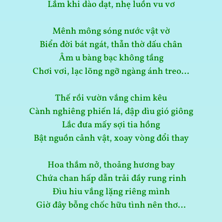
Lắm khi dào dạt, nhẹ luồn vu vơ
Mênh mông sóng nước vật vờ
Biển đời bát ngát, thẫn thờ dấu chân
Âm u bàng bạc không tầng
Chơi vơi, lạc lõng ngỡ ngàng ánh treo…
Thế rồi vườn vắng chim kêu
Cành nghiêng phiến lá, dập dìu gió giông
Lắc đưa mấy sợi tia hồng
Bật nguồn cảnh vật, xoay vòng đổi thay
Hoa thắm nở, thoảng hương bay
Chứa chan hấp dẫn trải đầy rung rinh
Đìu hiu vắng lặng riêng mình
Giờ đây bỗng chốc hữu tình nên thơ…