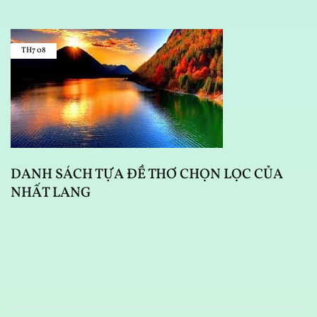
TH7
08
DANH SÁCH TỰA ĐỀ THƠ CHỌN LỌC CỦA
NHẤT LANG
D