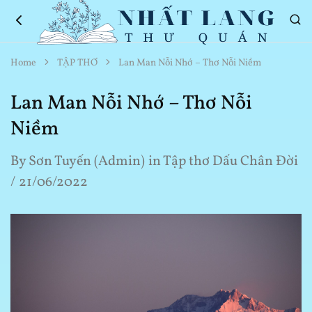
Nhất
Thơ
Home
TẬP THƠ
Lan Man Nỗi Nhớ – Thơ Nỗi Niềm
Lang
Hay
Thư
Về
Quán
Cuộc
Lan Man Nỗi Nhớ – Thơ Nỗi
Sống
Niềm
By
Sơn Tuyến (Admin)
in
Tập thơ Dấu Chân Đời
21/06/2022