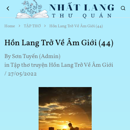
Nhất
Thơ
Home
TẬP THƠ
Hồn Lang Trở Về Âm Giới (44)
Lang
Hay
Thư
Về
Quán
Cuộc
Hồn Lang Trở Về Âm Giới (44)
Sống
By
Sơn Tuyến (Admin)
in
Tập thơ truyện Hồn Lang Trở Về Âm Giới
27/05/2022