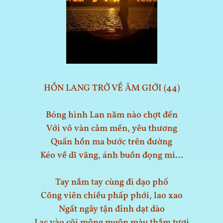
HỒN LANG TRỞ VỀ ÂM GIỚI (44)
Bóng hình Lan năm nào chợt đến
Với vô vàn cảm mến, yêu thương
Quấn hồn ma bước trên đường
Kéo về dĩ vãng, ánh buồn đọng mi…
Tay nắm tay cùng đi dạo phố
Công viên chiều phấp phới, lao xao
Ngất ngây tận đỉnh dạt dào
Lạc vào cõi mộng muôn màu thắm tươi