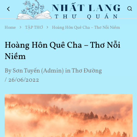
Nhất
Thơ
Home
TẬP THƠ
Hoàng Hôn Quê Cha – Thơ Nỗi Niềm
Lang
Hay
Thư
Về
Quán
Cuộc
Hoàng Hôn Quê Cha – Thơ Nỗi
Sống
Niềm
By
Sơn Tuyến (Admin)
in
Thơ Đường
26/06/2022