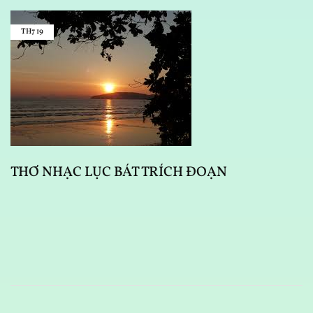
TH7
19
THƠ NHẠC LỤC BÁT TRÍCH ĐOẠN
T