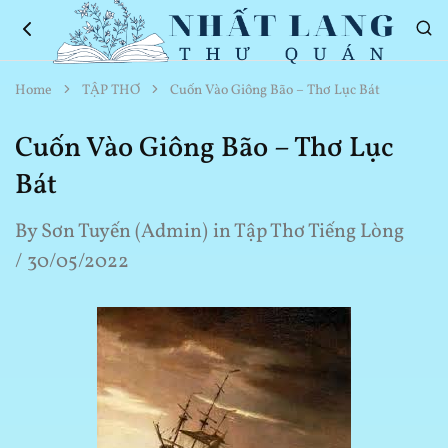
Nhất
Thơ
Home
TẬP THƠ
Cuốn Vào Giông Bão – Thơ Lục Bát
Lang
Hay
Thư
Về
Quán
Cuộc
Cuốn Vào Giông Bão – Thơ Lục
Sống
Bát
By
Sơn Tuyến (Admin)
in
Tập Thơ Tiếng Lòng
30/05/2022