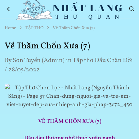
Nhất
Thơ
Home
TẬP THƠ
Về Thăm Chốn Xưa (7)
Lang
Hay
Thư
Về
Quán
Cuộc
Về Thăm Chốn Xưa (7)
Sống
By
Sơn Tuyến (Admin)
in
Tập thơ Dấu Chân Đời
28/05/2022
VỀ THĂM CHỐN XƯA (7)
Dàu dàu thương nhớ thuở xuân xanh