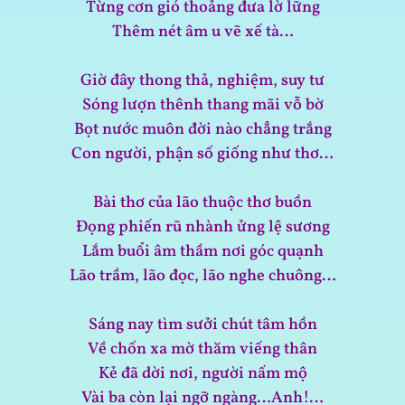
Từng cơn gió thoảng đưa lờ lững
Thêm nét âm u vẽ xế tà…
Giờ đây thong thả, nghiệm, suy tư
Sóng lượn thênh thang mãi vỗ bờ
Bọt nước muôn đời nào chẳng trắng
Con người, phận số giống như thơ…
Bài thơ của lão thuộc thơ buồn
Đọng phiến rũ nhành ửng lệ sương
Lắm buổi âm thầm nơi góc quạnh
Lão trầm, lão đọc, lão nghe chuông…
Sáng nay tìm sưởi chút tâm hồn
Về chốn xa mờ thăm viếng thân
Kẻ đã dời nơi, người nấm mộ
Vài ba còn lại ngỡ ngàng…Anh!…