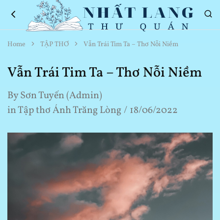
Nhất
Thơ
Home
TẬP THƠ
Vẫn Trái Tim Ta – Thơ Nỗi Niềm
Lang
Hay
Thư
Về
Quán
Cuộc
Vẫn Trái Tim Ta – Thơ Nỗi Niềm
Sống
By
Sơn Tuyến (Admin)
in
Tập thơ Ánh Trăng Lòng
18/06/2022