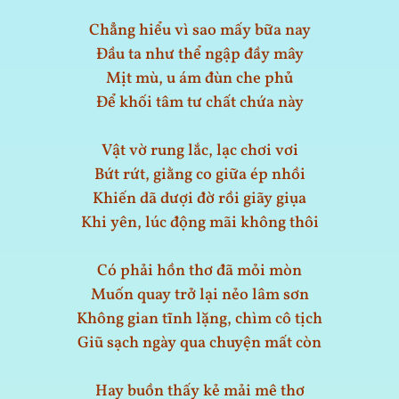
Chẳng hiểu vì sao mấy bữa nay
Đầu ta như thể ngập đầy mây
Mịt mù, u ám đùn che phủ
Để khối tâm tư chất chứa này
Vật vờ rung lắc, lạc chơi vơi
Bứt rứt, giằng co giữa ép nhồi
Khiến dã dượi đờ rồi giãy giụa
Khi yên, lúc động mãi không thôi
Có phải hồn thơ đã mỏi mòn
Muốn quay trở lại nẻo lâm sơn
Không gian tĩnh lặng, chìm cô tịch
Giũ sạch ngày qua chuyện mất còn
Hay buồn thấy kẻ mải mê thơ