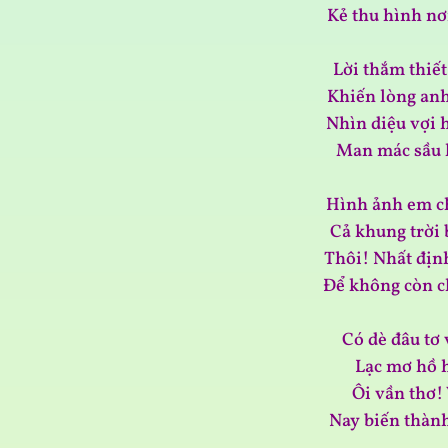
Kẻ thu hình nơ
Lời thắm thiế
Khiến lòng anh
Nhìn diệu vợi 
Man mác sầu 
Hình ảnh em c
Cả khung trời 
Thôi! Nhất địn
Để không còn c
Có dè đâu tơ
Lạc mơ hồ h
Ôi vần thơ! 
Nay biến thành