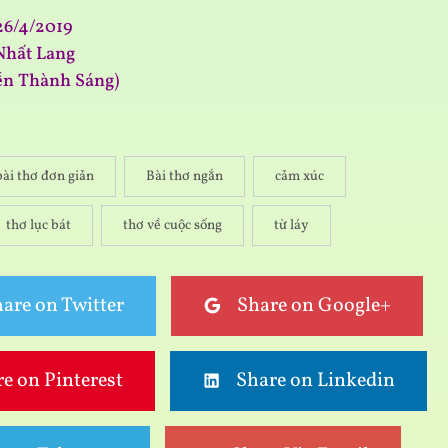
26/4/2019
Nhất Lang
ễn Thành Sáng)
bài thơ đơn giản
Bài thơ ngắn
cảm xúc
thơ lục bát
thơ về cuộc sống
từ láy
are on Twitter
Share on Google+
e on Pinterest
Share on Linkedin