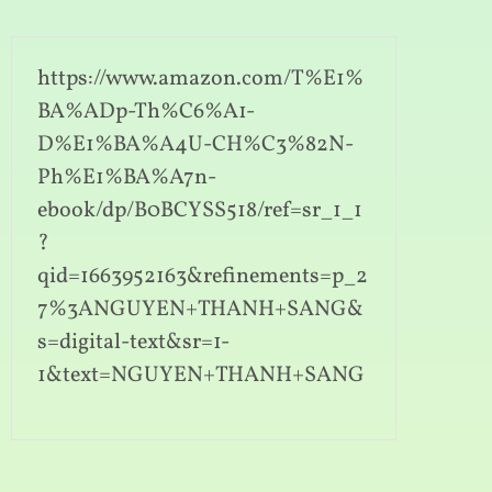
https://www.amazon.com/T%E1%
BA%ADp-Th%C6%A1-
D%E1%BA%A4U-CH%C3%82N-
Ph%E1%BA%A7n-
ebook/dp/B0BCYSS518/ref=sr_1_1
?
qid=1663952163&refinements=p_2
7%3ANGUYEN+THANH+SANG&
s=digital-text&sr=1-
1&text=NGUYEN+THANH+SANG