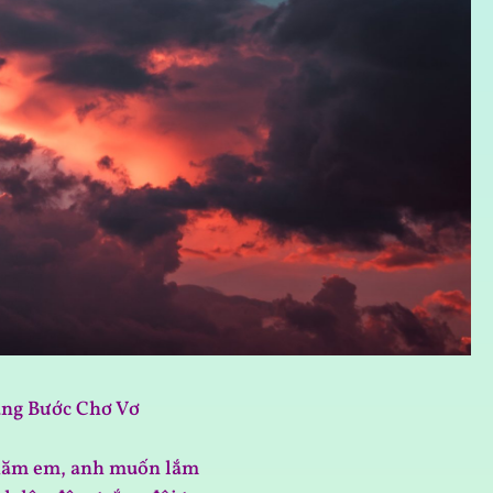
ặng Bước Chơ Vơ
hăm em, anh muốn lắm