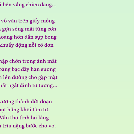
i bến vắng chiều đang…
t vô vàn trên giấy mỏng
 gợn sóng mãi từng cơn
hoàng hôn dần sụp bóng
khuấy động nỗi cô đơn
hập chờn trong ánh mắt
bàng bạc dãy hàn sương
h lên đường cho gặp mặt
hất ngất đỉnh tư tương…
 vương thành đứt đoạn
ụt hẫng khối tâm tư
Vần thơ tình lai láng
 trĩu nặng bước chơ vơ.