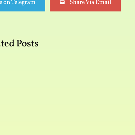
e on Telegram
Share Via Email
ted Posts