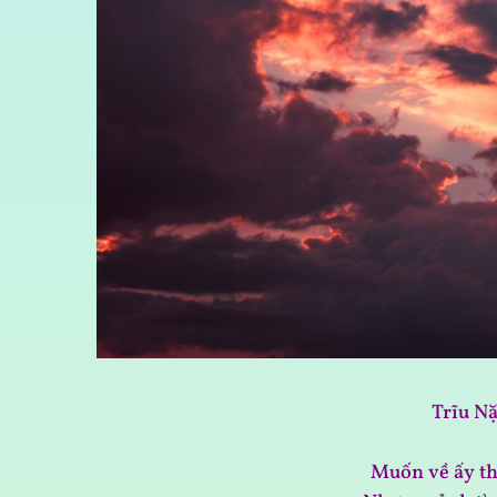
Trĩu N
Muốn về ấy t