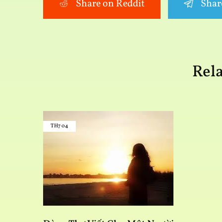
Share on Reddit
Shar
Rela
TH7
04