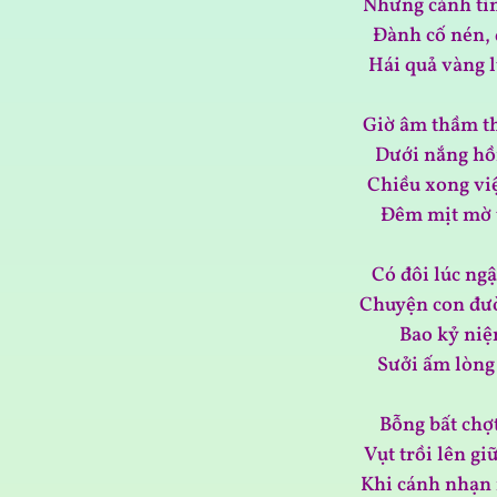
Nhưng cảnh tìn
Đành cố nén, 
Hái quả vàng 
Giờ âm thầm th
Dưới nắng hồ
Chiều xong vi
Đêm mịt mờ 
Có đôi lúc ng
Chuyện con đườ
Bao kỷ niệ
Sưởi ấm lòng
Bỗng bất chợ
Vụt trồi lên g
Khi cánh nhạn 