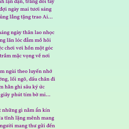
h lận đận, trắng đôi tay
đợi ngày mai tươi sáng
lủng lẳng tặng trao Ai…
áng ngày thân lao nhọc
ng lăn lóc đẫm mồ hôi
ệc chơi vơi hồn một góc
trầm mặc vọng về nơi
ậm ngùi theo luyến nhớ
ng, lối ngõ, dấu chân đi
m hằn ghi sâu ký ức
 giây phút tím bờ mi…
t những gì nằm ẩn kín
iữa tĩnh lặng mênh mang
người mang thư gửi đến