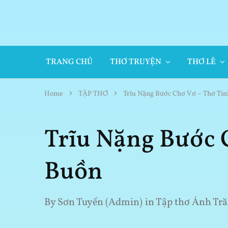
TRANG CHỦ
THƠ TRUYỆN
THƠ LẺ
Home
TẬP THƠ
Trĩu Nặng Bước Chơ Vơ – Thơ Tì
Trĩu Nặng Bước 
Buồn
By
Sơn Tuyến (Admin)
in
Tập thơ Ánh Tr