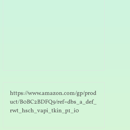
https://www.amazon.com/gp/prod
uct/B0BC2BDFQ9/ref=dbs_a_def_
rwt_hsch_vapi_tkin_p1_i0