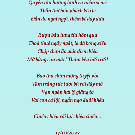
Quyện tàn hương lạnh ru niềm si mê
Thẫn thờ hồn phách kéo lê
Đắn đo nghĩ ngợi, thêm bề dây dưa
Rượu bầu lưng túi hôm qua
Thoả thuê ngây ngất, la đà bóng xiêu
Chập chờn ảo giác diễm kiều
Mở bừng con mắt! Thầm kêu hỡi trời!
Bao thu chìm mộng tuyệt vời
Tám trăng tức tưởi bù rơi đáy mờ
Vạn ngàn hải lý giăng tơ
Vài con cá lội, ngẩn ngơ đuôi khều
Chiều chiều rồi lại chiều chiều…
17/10/2023