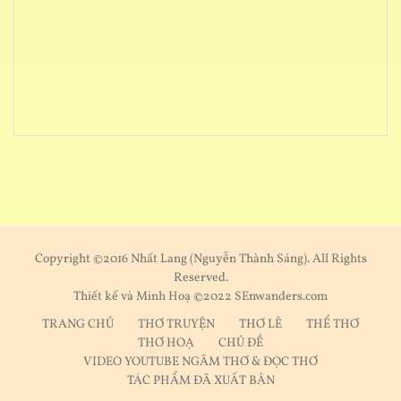
Copyright ©2016 Nhất Lang (Nguyễn Thành Sáng). All Rights
Reserved.
Thiết kế và Minh Hoạ ©2022 SEnwanders.com
TRANG CHỦ
THƠ TRUYỆN
THƠ LẺ
THỂ THƠ
THƠ HOẠ
CHỦ ĐỀ
VIDEO YOUTUBE NGÂM THƠ & ĐỌC THƠ
TÁC PHẨM ĐÃ XUẤT BẢN