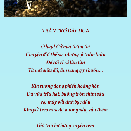
TRĂN TRỞ DÂY DƯA
Ô hay! Cứ mãi thầm thì
Chuyện đời thế sự, những gì trầm luân
Để rồi rỉ rả lăn tăn
Từ nơi giữa đỏ, âm vang gợn buồn…
Kia sương đọng phiến hoàng hôn
Đủ vừa trĩu hạt, buông tròn chìm sâu
Nọ mây vắt ánh bạc đầu
Khuyết treo nửa độ vương sầu, sầu thêm
Gió trôi hờ hững xuyên rèm