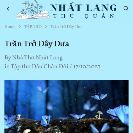
Nhất
Thơ
Home
TẬP THƠ
Trăn Trở Dây Dưa
Lang
Hay
Thư
Về
Quán
Cuộc
Trăn Trở Dây Dưa
Sống
By
Nhà Thơ Nhất Lang
in
Tập thơ Dấu Chân Đời
17/10/2023