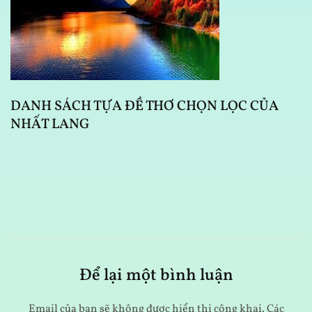
DANH SÁCH TỰA ĐỀ THƠ CHỌN LỌC CỦA
D
NHẤT LANG
Để lại một bình luận
Email của bạn sẽ không được hiển thị công khai.
Các