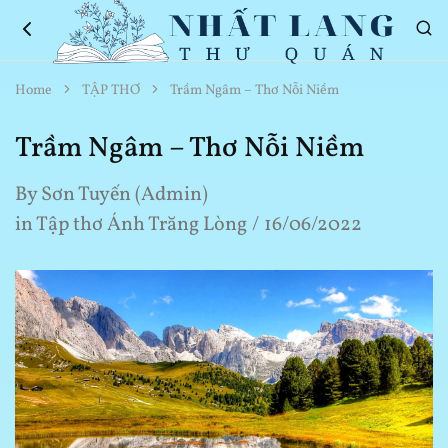
Nhất
Thơ
Home
TẬP THƠ
Trầm Ngâm – Thơ Nỗi Niềm
Lang
Hay
Thư
Về
Quán
Cuộc
Trầm Ngâm – Thơ Nỗi Niềm
Sống
By
Sơn Tuyến (Admin)
in
Tập thơ Ánh Trăng Lòng
16/06/2022