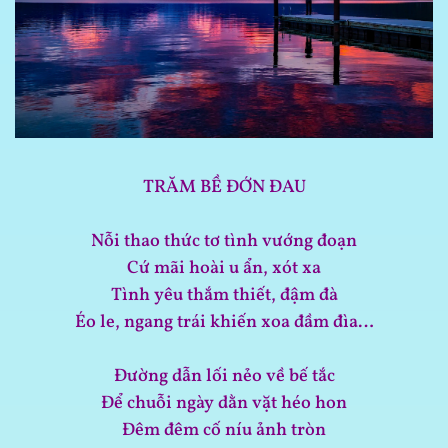
TRĂM BỀ ĐỚN ĐAU
Nỗi thao thức tơ tình vướng đoạn
Cứ mãi hoài u ẩn, xót xa
Tình yêu thắm thiết, đậm đà
Éo le, ngang trái khiến xoa đầm đìa…
Đường dẫn lối nẻo về bế tắc
Để chuỗi ngày dằn vặt héo hon
Đêm đêm cố níu ảnh tròn