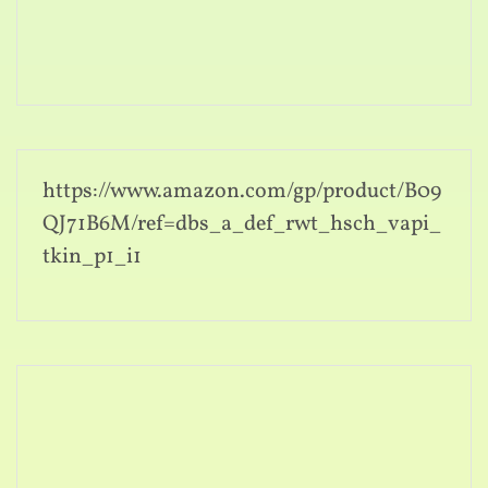
https://www.amazon.com/gp/product/B09
QJ71B6M/ref=dbs_a_def_rwt_hsch_vapi_
tkin_p1_i1