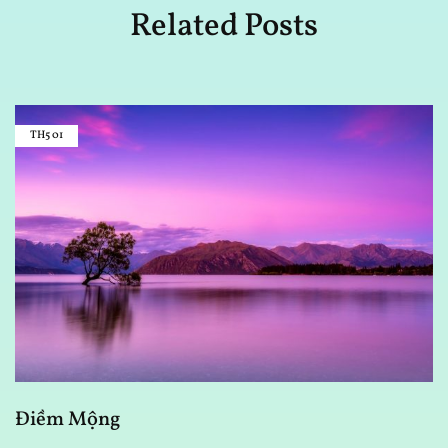
Related Posts
TH5
01
Điềm Mộng
V