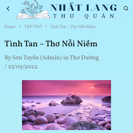
Nhất
Thơ
Home
TẬP THƠ
Tình Tan – Thơ Nỗi Niềm
Lang
Hay
Thư
Về
Quán
Cuộc
Tình Tan – Thơ Nỗi Niềm
Sống
By
Sơn Tuyến (Admin)
in
Thơ Đường
23/05/2022