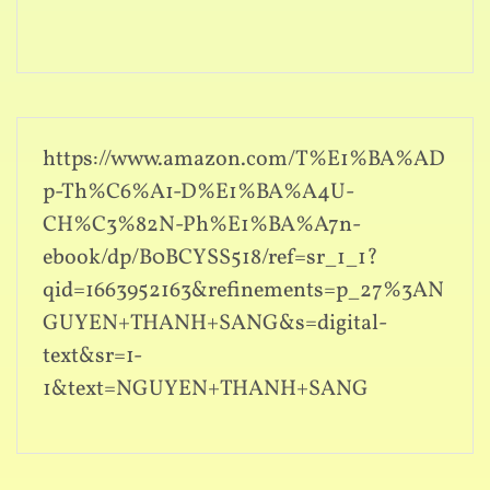
https://www.amazon.com/T%E1%BA%AD
p-Th%C6%A1-D%E1%BA%A4U-
CH%C3%82N-Ph%E1%BA%A7n-
ebook/dp/B0BCYSS518/ref=sr_1_1?
qid=1663952163&refinements=p_27%3AN
GUYEN+THANH+SANG&s=digital-
text&sr=1-
1&text=NGUYEN+THANH+SANG