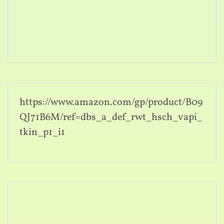
https://www.amazon.com/gp/product/B09
QJ71B6M/ref=dbs_a_def_rwt_hsch_vapi_
tkin_p1_i1