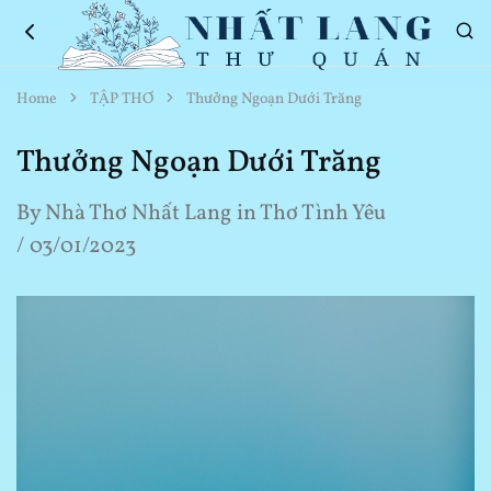
Nhất
Thơ
Home
TẬP THƠ
Thưởng Ngoạn Dưới Trăng
Lang
Hay
Thư
Về
Quán
Cuộc
Thưởng Ngoạn Dưới Trăng
Sống
By
Nhà Thơ Nhất Lang
in
Thơ Tình Yêu
03/01/2023