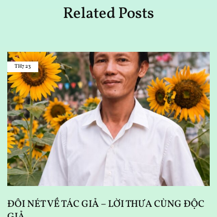
Related Posts
TH7
23
D
N
ĐÔI NÉT VỀ TÁC GIẢ – LỜI THƯA CÙNG ĐỘC