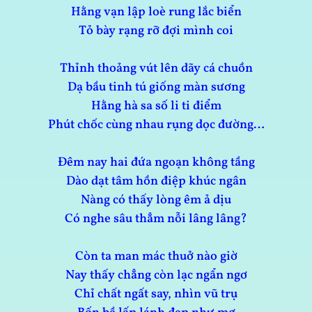
Hằng vạn lập loè rung lắc biển
Tỏ bày rạng rỡ đợi mình coi
Thỉnh thoảng vút lên dãy cá chuồn
Dạ bầu tinh tú giống màn sương
Hằng hà sa số li ti điểm
Phút chốc cùng nhau rụng dọc đường…
Đêm nay hai đứa ngoạn không tầng
Dào dạt tâm hồn điệp khúc ngân
Nàng có thấy lòng êm ả dịu
Có nghe sâu thẳm nỗi lâng lâng?
Còn ta man mác thuở nào giờ
Nay thấy chẳng còn lạc ngẩn ngơ
Chỉ chất ngất say, nhìn vũ trụ