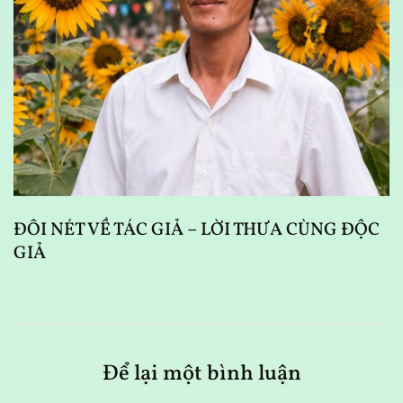
D
N
ĐÔI NÉT VỀ TÁC GIẢ – LỜI THƯA CÙNG ĐỘC
GIẢ
Để lại một bình luận