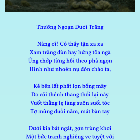
Thưởng Ngoạn Dưới Trăng
Nàng ơi! Có thấy tận xa xa
Xám trắng đùn bay hứng tỏa ngà
Ửng chớp từng hồi theo phả ngọn
Hình như nhoẻn nụ đón chào ta,
Kề bên lất phất lọn bồng mây
Do cõi thênh thang thổi lại này
Vuốt thẳng lẹ làng suôn suối tóc
Tợ mừng duỗi nắm, mát bàn tay
Dưới kia bát ngát, gợn trùng khơi
Một bức tranh nghiêng vẽ tuyệt vời