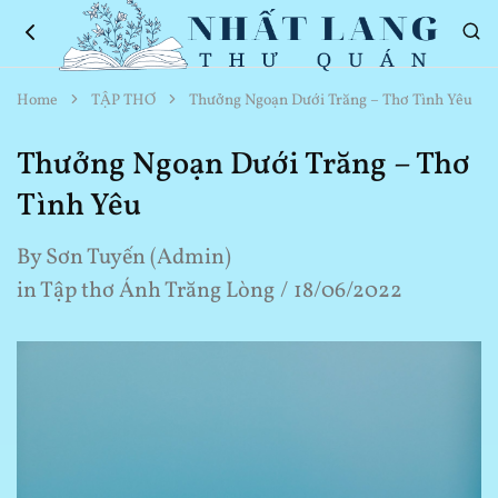
Nhất
Thơ
Home
TẬP THƠ
Thưởng Ngoạn Dưới Trăng – Thơ Tình Yêu
Lang
Hay
Thư
Về
Quán
Cuộc
Thưởng Ngoạn Dưới Trăng – Thơ
Sống
Tình Yêu
By
Sơn Tuyến (Admin)
in
Tập thơ Ánh Trăng Lòng
18/06/2022