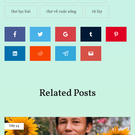
thơ lục bát
thơ về cuộc sống
từ láy
Related Posts
TH7
23