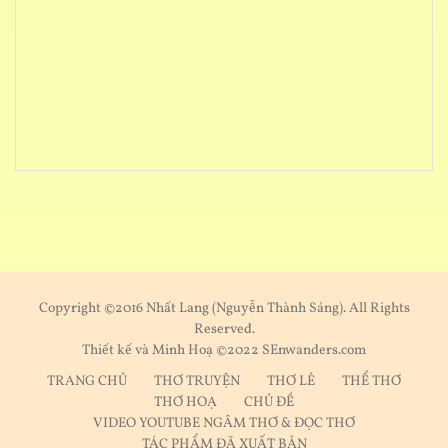
Copyright ©2016 Nhất Lang (Nguyễn Thành Sáng). All Rights
Reserved.
Thiết kế và Minh Hoạ ©2022 SEnwanders.com
TRANG CHỦ
THƠ TRUYỆN
THƠ LẺ
THỂ THƠ
THƠ HOẠ
CHỦ ĐỀ
VIDEO YOUTUBE NGÂM THƠ & ĐỌC THƠ
TÁC PHẨM ĐÃ XUẤT BẢN