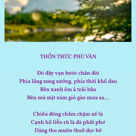
THỔN THỨC PHÙ VÂN
Đó đây vạn bước chân đời
Phía lâng sung sướng, phía thời khổ đau
Bên xanh êm ả trải bầu
Bên mù mịt xám gió gào mưa sa…
Chiều đông chầm chậm xế tà
Cạnh hồ liễu rũ là đà phất phơ
Dáng thu muôn thuở dọc bờ