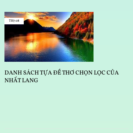
TH7
08
DANH SÁCH TỰA ĐỀ THƠ CHỌN LỌC CỦA
NHẤT LANG
D