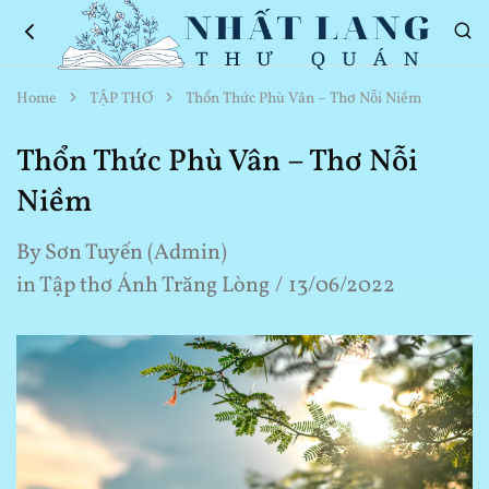
Nhất
Thơ
Home
TẬP THƠ
Thổn Thức Phù Vân – Thơ Nỗi Niềm
Lang
Hay
Thư
Về
Quán
Cuộc
Thổn Thức Phù Vân – Thơ Nỗi
Sống
Niềm
By
Sơn Tuyến (Admin)
in
Tập thơ Ánh Trăng Lòng
13/06/2022