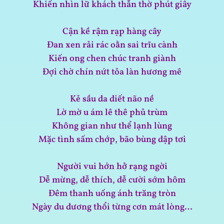
Khiến nhìn lữ khách thẫn thờ phút giây
Cận kề rậm rạp hàng cây
Đan xen rải rác oằn sai trĩu cành
Kiến ong chen chúc tranh giành
Đợi chờ chín nứt tỏa làn hương mê
Kẻ sầu da diết não nề
Lờ mờ u ám lê thê phủ trùm
Không gian như thể lạnh lùng
Mặc tình sấm chớp, bão bùng dập tơi
Người vui hớn hở rạng ngời
Dễ mừng, dễ thích, dễ cười sớm hôm
Đêm thanh uống ánh trăng tròn
Ngày du dương thổi từng cơn mát lòng…