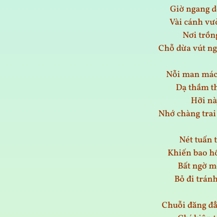
Giờ ngang d
Vài cánh vư
Nơi trồng
Chỗ dừa vút n
Nỗi man mác
Dạ thầm th
Hỡi nà
Nhớ chàng trai
Nét tuấn 
Khiến bao hồ
Bất ngờ m
Bỏ đi trán
Chuỗi đăng đẳ