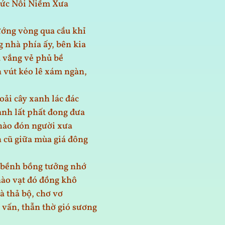
ức Nỗi Niềm Xưa
ớng vòng qua cầu khỉ
 nhà phía ấy, bên kia
u vắng vẻ phủ bề
 vút kéo lê xám ngàn,
oải cây xanh lác đác
nh lất phất đong đưa
hào đón người xưa
 cũ giữa mùa giá đông
 bềnh bồng tưởng nhớ
ào vạt đó đồng khô
à thả bộ, chơ vơ
vấn, thẫn thờ gió sương