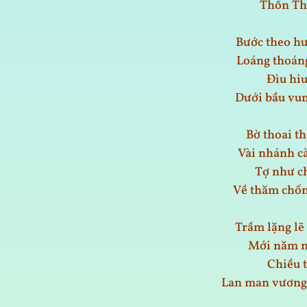
Thổn Th
Bước theo hư
Loáng thoáng
Đìu hi
Dưới bầu vun
Bờ thoai th
Vài nhánh cà
Tợ như c
Về thăm chốn
Trầm lặng lẽ
Mới năm n
Chiều t
Lan man vương 