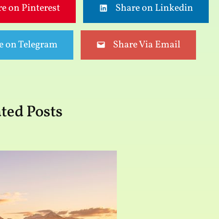
e on Pinterest
Share on Linkedin
e on Telegram
Share Via Email
ted Posts