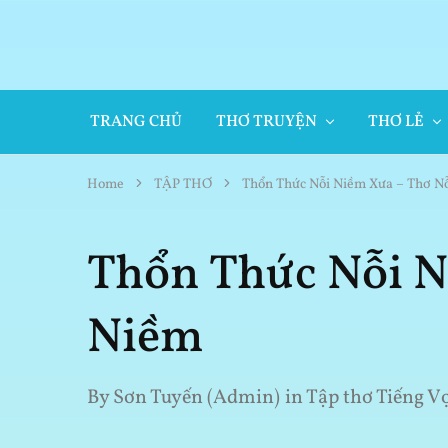
TRANG CHỦ
THƠ TRUYỆN
THƠ LẺ
Home
TẬP THƠ
Thổn Thức Nỗi Niềm Xưa – Thơ N
Thổn Thức Nỗi N
Niềm
By
Sơn Tuyến (Admin)
in
Tập thơ Tiếng V