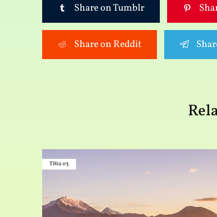
Share on Tumblr
Shar
Share on Reddit
Shar
Rela
TH12
03