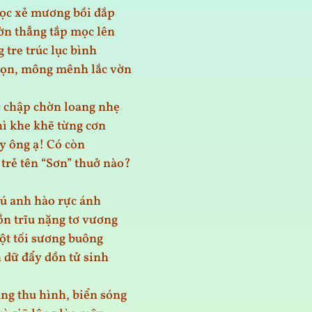
ọc xẻ mương bồi đắp
ờn thẳng tắp mọc lên
 tre trúc lục bình
gọn, mông mênh lắc vờn
 chập chờn loang nhẹ
ì khe khẽ từng cơn
y ông ạ! Có còn
 trẻ tên “Sơn” thuở nào?
tú anh hào rực ánh
n trĩu nặng tơ vương
ột tối sương buông
h dữ đẩy dồn tử sinh
ng thu hình, biển sóng