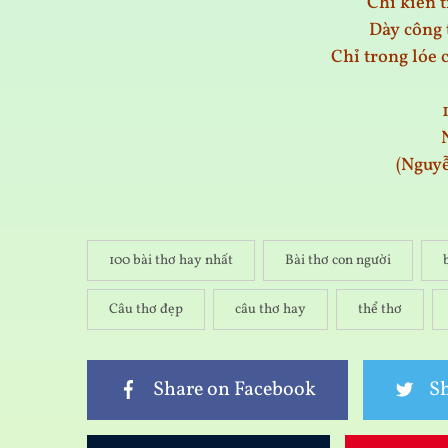
Chí kiên t
Dày công 
Chỉ trong lóe
(Nguy
100 bài thơ hay nhất
Bài thơ con người
Câu thơ đẹp
câu thơ hay
thể thơ
Share on Facebook
Sh