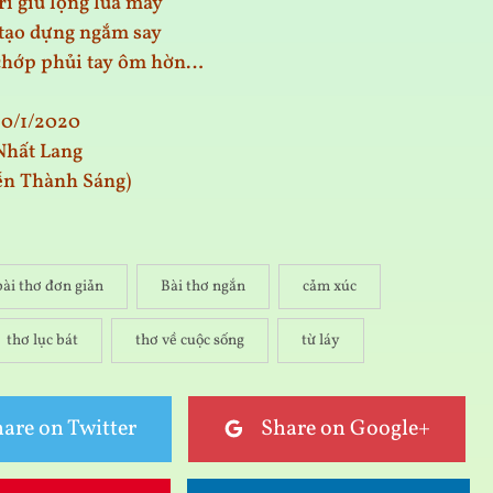
rì giũ lộng lùa mây
tạo dựng ngắm say
 chớp phủi tay ôm hờn…
10/1/2020
Nhất Lang
ễn Thành Sáng)
bài thơ đơn giản
Bài thơ ngắn
cảm xúc
thơ lục bát
thơ về cuộc sống
từ láy
are on Twitter
Share on Google+