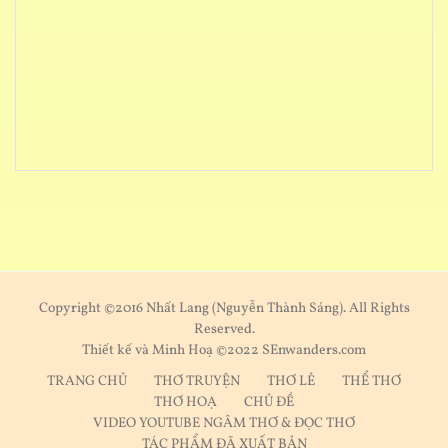
Copyright ©2016 Nhất Lang (Nguyễn Thành Sáng). All Rights
Reserved.
Thiết kế và Minh Hoạ ©2022 SEnwanders.com
TRANG CHỦ
THƠ TRUYỆN
THƠ LẺ
THỂ THƠ
THƠ HOẠ
CHỦ ĐỀ
VIDEO YOUTUBE NGÂM THƠ & ĐỌC THƠ
TÁC PHẨM ĐÃ XUẤT BẢN