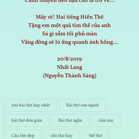
Cánh thuyền neo đậu chờ ta trở về…
Mây ơi! Hai tiếng Hiền Thê
Tặng em một quả tim thề của anh
Sá gì sẫm tối phủ màn
Vầng đông sẽ ló ửng quanh ánh hồng…
20/8/2019
Nhất Lang
(Nguyễn Thành Sáng)
100 bài thơ hay nhất
Bài thơ con người
bài thơ đơn giản
Bài thơ ngắn
cảm xúc
Câu thơ đẹp
câu thơ hay
thể thơ