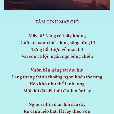
TÂM TÌNH MÂY GIÓ
Mây ơi! Nàng có thấy không
Dưới kia xanh biếc dòng sông lững lờ
Từng hồi lượn vỗ mạn bờ
Vài con cá lội, ngẩn ngơ bóng chiều
Vườn bên nắng tắt đìu hiu
Lang thang thỉnh thoảng ngọn khều tốc tung
Héo khô như thể lạnh lùng
Một đời đã hết thôi đành mặc bay
Nghẹn nhìn đau đớn sầu cây
Rũ cành héo hắt, lắt lay theo vờn