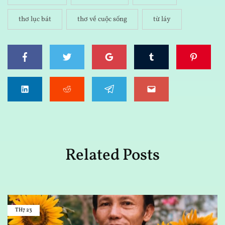
thơ lục bát
thơ về cuộc sống
từ láy
Related Posts
TH7
23