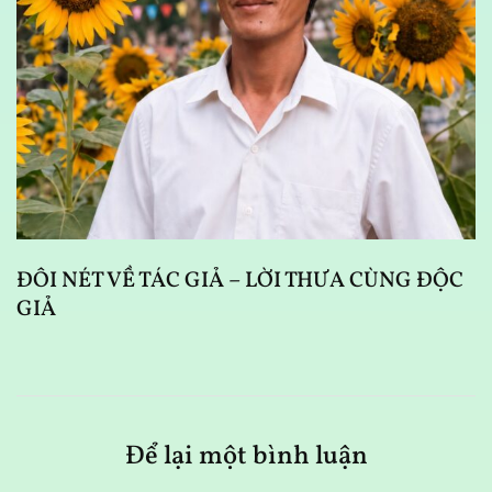
D
N
ĐÔI NÉT VỀ TÁC GIẢ – LỜI THƯA CÙNG ĐỘC
GIẢ
Để lại một bình luận