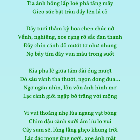
Tia ánh hồng lấp loé phả tầng mây
Gieo sức bật tràn đầy lên lá cỏ
Dãy tươi thắm kỳ hoa chen chúc nở
Vểnh, nghiêng, xoè rạng rỡ sắc đan thanh
Đây chín cánh đỏ mướt tợ như nhung
Nọ bảy tím đầy vun màu trong suốt
Kia pha lê giữa tám đài óng mượt
Đó sáu vành tha thướt, ngọn đong đưa…
Ngơ ngẩn nhìn, lởn vởn ảnh hình mơ
Lạc cảnh giới ngập bờ trăng với mộng
Vi vút thoảng nhẹ lùa ngang vạt bóng
Chim đậu cành sưởi ấm líu lo vui
Cây sum sê, lủng lẳng ghẹo khung trời
Lác đác mọng ửng ngời, xoe ánh mắt