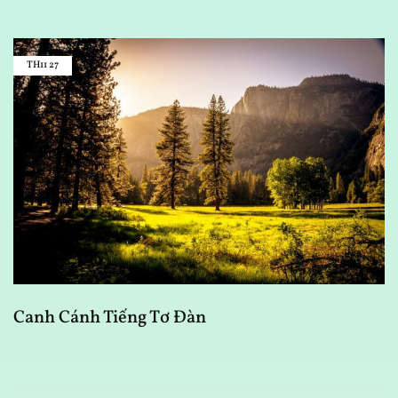
TH11
27
Canh Cánh Tiếng Tơ Đàn
N