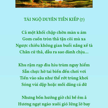
TÁI NGỘ DUYÊN TIỀN KIẾP (7)
Cả một khối chập chờn màn u ám
Gom cuốn tròn thả tận cõi mù xa
Ngược chiều không gian buổi nắng xế tà
Chân cứ thả, dẫu ra sao đành chịu…
Khu rậm rạp đìu hiu trùm nguy hiểm
Sẵn chực hờ tai biến đến chơi vơi
Tiến vào sâu như thể rớt trùng khơi
Sóng vùi dập hoặc mồi dâng cá dữ
Nhưng bốn hướng giờ chỉ bề êm ả
Hương ngạt ngào xuôi gió lững lờ bay