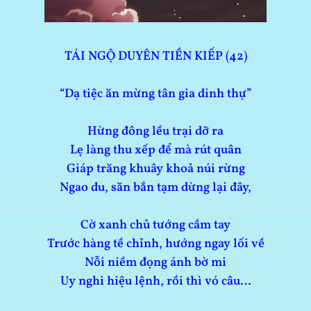
TÁI NGỘ DUYÊN TIỀN KIẾP (42)
“Dạ tiệc ăn mừng tân gia dinh thự”
Hừng đông lều trại dỡ ra
Lẹ làng thu xếp để mà rút quân
Giáp trăng khuây khoả núi rừng
Ngao du, săn bắn tạm dừng lại đây,
Cờ xanh chủ tướng cầm tay
Trước hàng tề chỉnh, hướng ngay lối về
Nỗi niềm đọng ánh bờ mi
Uy nghi hiệu lệnh, rồi thì vó câu…