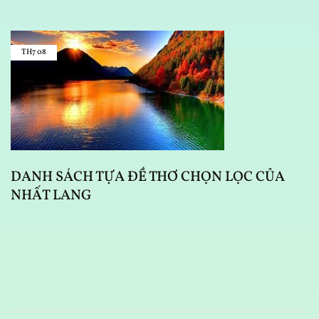
TH7
08
DANH SÁCH TỰA ĐỀ THƠ CHỌN LỌC CỦA
NHẤT LANG
D