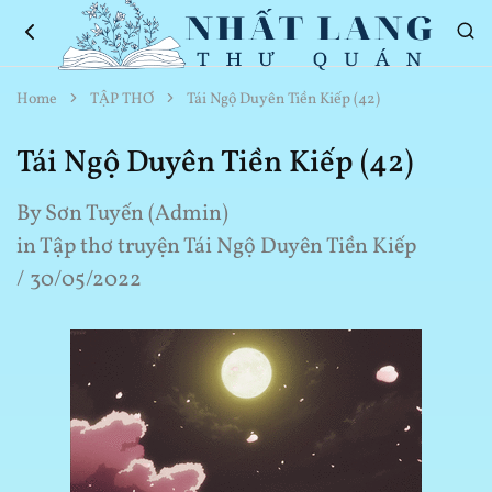
Nhất
Thơ
Home
TẬP THƠ
Tái Ngộ Duyên Tiền Kiếp (42)
Lang
Hay
Thư
Về
Quán
Cuộc
Tái Ngộ Duyên Tiền Kiếp (42)
Sống
By
Sơn Tuyến (Admin)
in
Tập thơ truyện Tái Ngộ Duyên Tiền Kiếp
30/05/2022