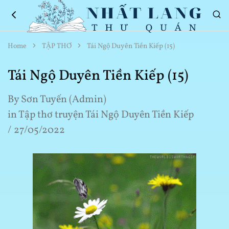
Nhất
Thơ
Home
TẬP THƠ
Tái Ngộ Duyên Tiền Kiếp (15)
Lang
Hay
Thư
Về
Quán
Cuộc
Tái Ngộ Duyên Tiền Kiếp (15)
Sống
By
Sơn Tuyến (Admin)
in
Tập thơ truyện Tái Ngộ Duyên Tiền Kiếp
27/05/2022