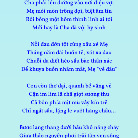
Cha phải lên đường vào nơi diệu vợi
Mẹ mỏi mòn trông đợi, biệt âm tin
Rồi bỗng một hôm thình lình ai tới
Mới hay là Cha đã vội hy sinh
Nỗi đau đớn tột cùng xâu xé Mẹ
Tháng năm dài buồn tẻ, xót xa đau
Chuỗi da diết héo sầu bào thân xác
Để khuya buồn nhắm mắt, Mẹ “về đâu”
Con còn thơ dại, quanh bề vắng vẻ
Cận im lìm lã chã giọt sương thu
Cả bốn phía mịt mù vây kín trẻ
Chỉ ngất sầu, lặng lẽ vuốt hàng châu…
Bước lang thang dưới bầu khô nắng cháy
Giữa thảo nguyên phơi trải tận ven sông