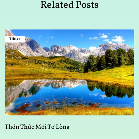
Related Posts
TH6
23
Đ
Thổn Thức Mối Tơ Lòng