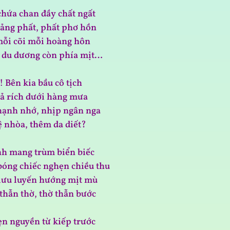
chứa chan đầy chất ngất
ảng phất, phất phơ hồn
 mỗi cõi mỗi hoàng hôn
 du dương còn phía mịt…
! Bên kia bầu cô tịch
ả rích dưới hàng mưa
hạnh nhớ, nhịp ngân nga
lệ nhòa, thêm da diết?
h mang trùm biển biếc
bóng chiếc nghẹn chiều thu
 lưu luyến hướng mịt mù
thẫn thờ, thờ thẫn bước
ẹn nguyền từ kiếp trước