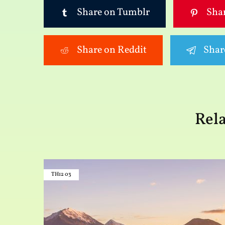
Share on Tumblr
Shar
Share on Reddit
Shar
Rela
TH12
03