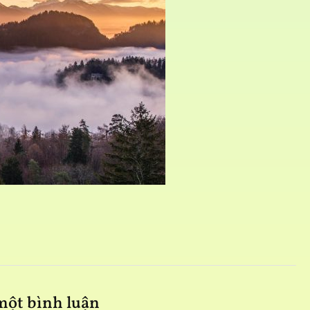
C
 một bình luận