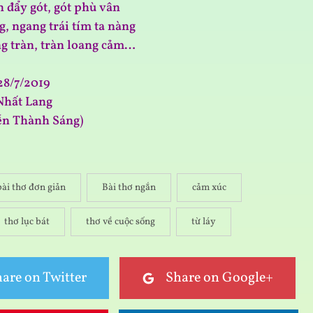
n đẩy gót, gót phù vân
g, ngang trái tím ta nàng
ng tràn, tràn loang cảm…
28/7/2019
Nhất Lang
ễn Thành Sáng)
bài thơ đơn giản
Bài thơ ngắn
cảm xúc
thơ lục bát
thơ về cuộc sống
từ láy
are on Twitter
Share on Google+