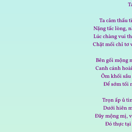
T
Ta cảm thấu t
Nặng tấc lòng, 
Lúc chàng vui t
Chặt mối chỉ tơ
Bên gối mộng n
Canh cánh hoài
Ôm khối sầu 
Để sớm tối 
Trọn ấp ủ tì
Dưới hiên m
Đây mộng mị, 
Đó thực tại