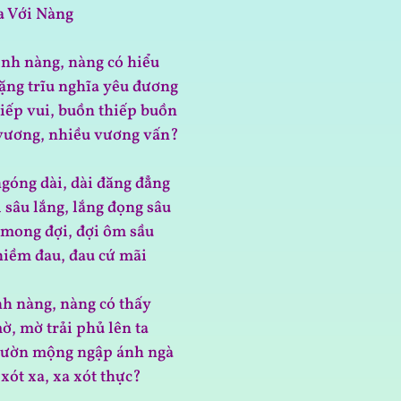
a Với Nàng
ình nàng, nàng có hiểu
nặng trĩu nghĩa yêu đương
hiếp vui, buồn thiếp buồn
 vương, nhiều vương vấn?
góng dài, dài đăng đẳng
 sâu lắng, lắng đọng sâu
mong đợi, đợi ôm sầu
niềm đau, đau cứ mãi
nh nàng, nàng có thấy
ờ, mờ trải phủ lên ta
vườn mộng ngập ánh ngà
 xót xa, xa xót thực?