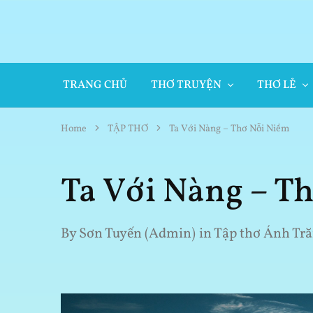
TRANG CHỦ
THƠ TRUYỆN
THƠ LẺ
Home
TẬP THƠ
Ta Với Nàng – Thơ Nỗi Niềm
Ta Với Nàng – T
By
Sơn Tuyến (Admin)
in
Tập thơ Ánh Tr