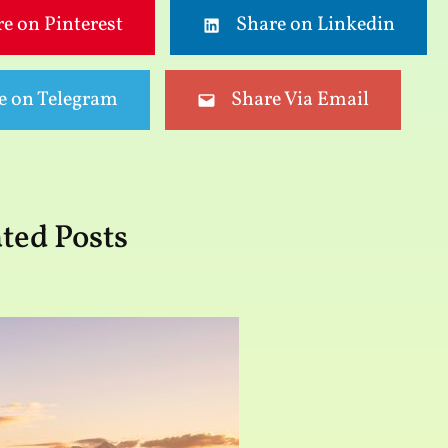
e on Pinterest
Share on Linkedin
e on Telegram
Share Via Email
ted Posts