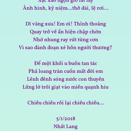
Xạc xào ngọn gió lắt lay
Ảnh hình, kỷ niệm…thở dài, lệ rơi…
Dĩ vãng xưa! Em ơi! Thỉnh thoảng
Quay trở về ẩn hiện chập chờn
Nhớ nhung ray rứt từng cơn
Vì sao đành đoạn xé hồn người thương?
Để một khối u buồn tan tác
Phả loang tràn cuốn mất đời em
Lênh đênh sóng nước con thuyền
Lững lờ trôi giạt vào miền quạnh hiu
Chiều chiều rồi lại chiều chiều…
5/1/2018
Nhất Lang