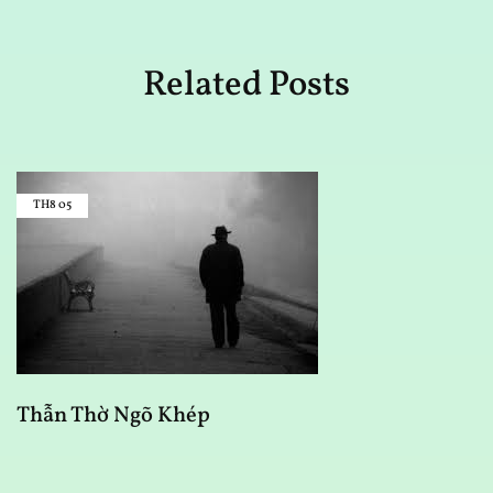
Related Posts
TH8
05
M
Thẫn Thờ Ngõ Khép