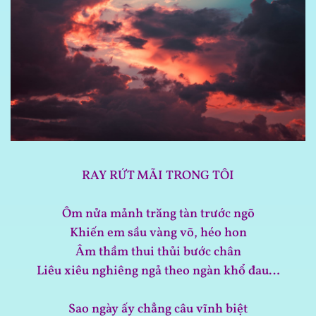
RAY RỨT MÃI TRONG TÔI
Ôm nửa mảnh trăng tàn trước ngõ
Khiến em sầu vàng võ, héo hon
Âm thầm thui thủi bước chân
Liêu xiêu nghiêng ngả theo ngàn khổ đau…
Sao ngày ấy chẳng câu vĩnh biệt