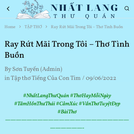
Nhất
Thơ
Home
TẬP THƠ
Ray Rứt Mãi Trong Tôi – Thơ Tình Buồn
Lang
Hay
Thư
Về
Quán
Cuộc
Ray Rứt Mãi Trong Tôi – Thơ Tình
Sống
Buồn
By
Sơn Tuyến (Admin)
in
Tập thơ Tiếng Của Con Tim
09/06/2022
#NhấtLangThưQuán #ThơHayMỗiNgày
#TâmHồnThưThái #CảmXúc #VầnThơTuyệtĐẹp
#BàiThơ
———————————————————————
——————-