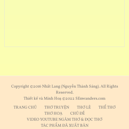
Copyright ©2016 Nhất Lang (Nguyễn Thành Sáng). All Rights
Reserved.
Thiết kế và Minh Hoạ ©2022 SEnwanders.com
TRANG CHỦ
THƠ TRUYỆN
THƠ LẺ
THỂ THƠ
THƠ HOẠ
CHỦ ĐỀ
VIDEO YOUTUBE NGÂM THƠ & ĐỌC THƠ
TÁC PHẨM ĐÃ XUẤT BẢN