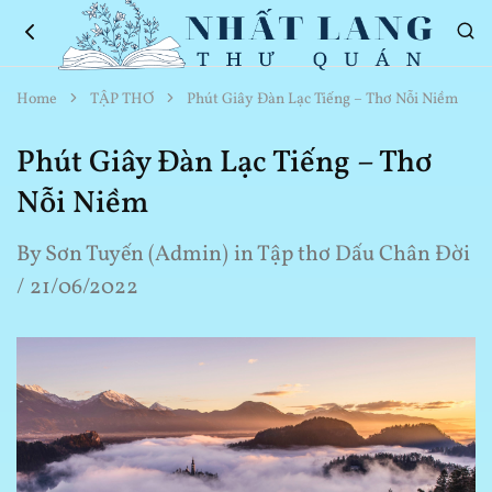
Nhất
Thơ
Home
TẬP THƠ
Phút Giây Đàn Lạc Tiếng – Thơ Nỗi Niềm
Lang
Hay
Thư
Về
Quán
Cuộc
Phút Giây Đàn Lạc Tiếng – Thơ
Sống
Nỗi Niềm
By
Sơn Tuyến (Admin)
in
Tập thơ Dấu Chân Đời
21/06/2022