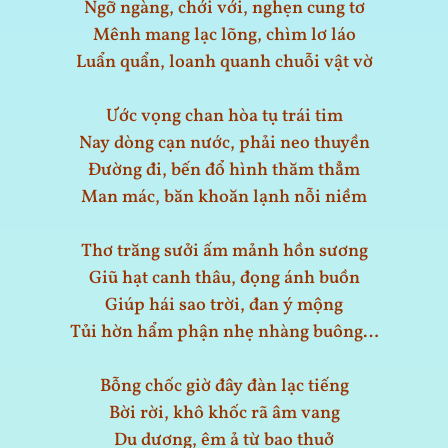
Ngỡ ngàng, chới với, nghẹn cung tơ
Mênh mang lạc lõng, chìm lơ láo
Luẩn quẩn, loanh quanh chuỗi vật vờ
Ước vọng chan hòa tụ trái tim
Nay dòng cạn nước, phải neo thuyền
Đường đi, bến đổ hình thăm thẳm
Man mác, băn khoăn lạnh nỗi niềm
Thơ trăng sưởi ấm mảnh hồn sương
Giũ hạt canh thâu, đọng ánh buồn
Giúp hái sao trời, đan ý mộng
Tủi hờn hẩm phận nhẹ nhàng buông…
Bỗng chốc giờ đây đàn lạc tiếng
Bời rời, khô khốc rã âm vang
Du dương, êm ả từ bao thuở