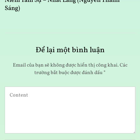
Niềm Tâm Sự – Nhất Lang (Nguyễn Thành
C
Sáng)
Để lại một bình luận
Email của bạn sẽ không được hiển thị công khai.
Các
trường bắt buộc được đánh dấu
*