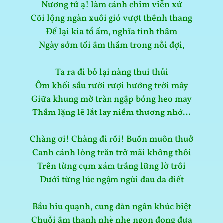
Nương tử ạ! làm cánh chim viễn xứ
Cõi lộng ngàn xuôi gió vượt thênh thang
Để lại kia tổ ấm, nghĩa tình thâm
Ngày sớm tối âm thầm trong nỗi đợi,
Ta ra đi bỏ lại nàng thui thủi
Ôm khối sầu rười rượi hướng trời mây
Giữa khung mờ tràn ngập bóng heo may
Thầm lặng lẽ lắt lay niềm thương nhớ…
Chàng ơi! Chàng đi rồi! Buồn muôn thuở
Canh cánh lòng trăn trở mãi không thôi
Trên từng cụm xám trắng lững lờ trôi
Dưới từng lúc ngậm ngùi đau da diết
Bầu hiu quạnh, cung đàn ngân khúc biệt
Chuỗi âm thanh nhè nhẹ ngọn đong đưa