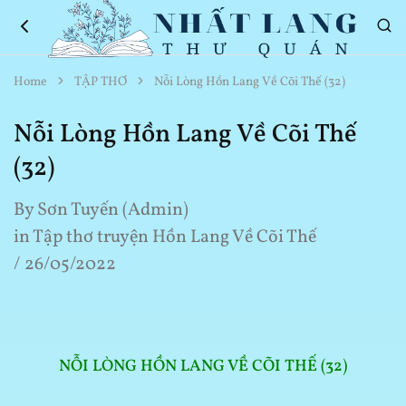
Nhất
Thơ
Home
TẬP THƠ
Nỗi Lòng Hồn Lang Về Cõi Thế (32)
Lang
Hay
Thư
Về
Quán
Cuộc
Nỗi Lòng Hồn Lang Về Cõi Thế
Sống
(32)
By
Sơn Tuyến (Admin)
in
Tập thơ truyện Hồn Lang Về Cõi Thế
26/05/2022
NỖI LÒNG HỒN LANG VỀ CÕI THẾ (32)