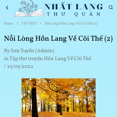
Nhất
Thơ
Home
TẬP THƠ
Nỗi Lòng Hồn Lang Về Cõi Thế (2)
Lang
Hay
Thư
Về
Quán
Cuộc
Nỗi Lòng Hồn Lang Về Cõi Thế (2)
Sống
By
Sơn Tuyến (Admin)
in
Tập thơ truyện Hồn Lang Về Cõi Thế
25/05/2022