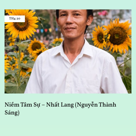
TH4
20
Niềm Tâm Sự – Nhất Lang (Nguyễn Thành
B
Sáng)