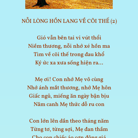
NỖI LÒNG HỒN LANG VỀ CÕI THẾ (2)
Gió vẫn bên tai vi vút thổi
Niềm thương, nỗi nhớ xé hồn ma
Tìm về cõi thế trong đau khổ
Ký ức xa xưa sống hiện ra…
Mẹ ơi! Con nhớ Mẹ vô cùng
Nhớ ánh mắt thương, nhớ Mẹ hôn
Giấc ngủ, miếng ăn ngày bận bịu
Năm canh Mẹ thức dỗ ru con
Con lớn lên dần theo tháng năm
Từng tơ, từng sợi, Mẹ đan thầm
Cho con chiếc áo cơn đông giá