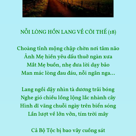
NỖI LÒNG HỒN LANG VỀ CÕI THẾ (18)
Choàng tỉnh mộng chập chờn nơi tâm não
Ảnh Mẹ hiền yêu dấu thuở ngàn xưa
Mắt Mẹ buồn, nhẹ đưa lời dạy bảo
Man mác lòng đau đáu, nỗi ngân nga…
Lang ngồi dậy nhìn tà dương trải bóng
Nghe gió chiều lồng lộng lắc nhành cây
Hình dĩ vãng chuỗi ngày trên biển sóng
Lần lượt về lởn vởn, tím trời mây
Cả Bộ Tộc bị bao vây cuồng sát