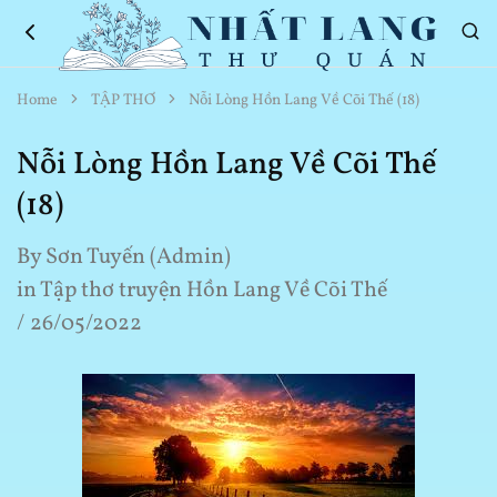
Nhất
Thơ
Home
TẬP THƠ
Nỗi Lòng Hồn Lang Về Cõi Thế (18)
Lang
Hay
Thư
Về
Quán
Cuộc
Nỗi Lòng Hồn Lang Về Cõi Thế
Sống
(18)
By
Sơn Tuyến (Admin)
in
Tập thơ truyện Hồn Lang Về Cõi Thế
26/05/2022