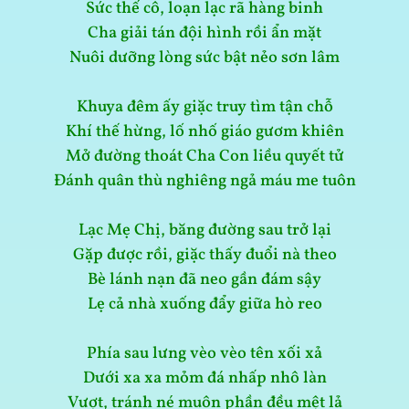
Sức thế cô, loạn lạc rã hàng binh
Cha giải tán đội hình rồi ẩn mặt
Nuôi dưỡng lòng sức bật nẻo sơn lâm
Khuya đêm ấy giặc truy tìm tận chỗ
Khí thế hừng, lố nhố giáo gươm khiên
Mở đường thoát Cha Con liều quyết tử
Đánh quân thù nghiêng ngả máu me tuôn
Lạc Mẹ Chị, băng đường sau trở lại
Gặp được rồi, giặc thấy đuổi nà theo
Bè lánh nạn đã neo gần đám sậy
Lẹ cả nhà xuống đẩy giữa hò reo
Phía sau lưng vèo vèo tên xối xả
Dưới xa xa mỏm đá nhấp nhô làn
Vượt, tránh né muôn phần đều mệt lả