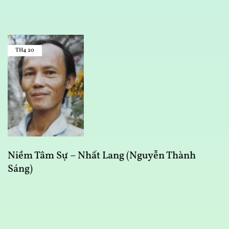
TH4
20
Niềm Tâm Sự – Nhất Lang (Nguyễn Thành
Sáng)
B