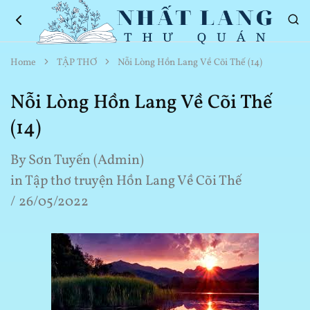
Nhất
Thơ
Home
TẬP THƠ
Nỗi Lòng Hồn Lang Về Cõi Thế (14)
Lang
Hay
Thư
Về
Quán
Cuộc
Nỗi Lòng Hồn Lang Về Cõi Thế
Sống
(14)
By
Sơn Tuyến (Admin)
in
Tập thơ truyện Hồn Lang Về Cõi Thế
26/05/2022