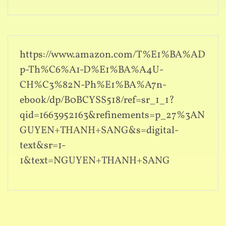
https://www.amazon.com/T%E1%BA%AD
p-Th%C6%A1-D%E1%BA%A4U-
CH%C3%82N-Ph%E1%BA%A7n-
ebook/dp/B0BCYSS518/ref=sr_1_1?
qid=1663952163&refinements=p_27%3AN
GUYEN+THANH+SANG&s=digital-
text&sr=1-
1&text=NGUYEN+THANH+SANG