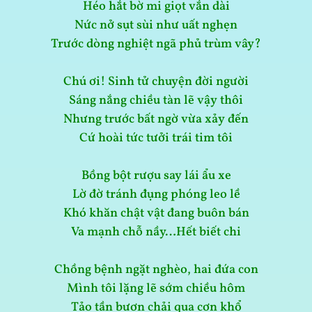
Héo hắt bờ mi giọt vắn dài
Nức nở sụt sùi như uất nghẹn
Trước dòng nghiệt ngã phủ trùm vây?
Chú ơi! Sinh tử chuyện đời người
Sáng nắng chiều tàn lẽ vậy thôi
Nhưng trước bất ngờ vừa xảy đến
Cứ hoài tức tưởi trái tim tôi
Bồng bột rượu say lái ẩu xe
Lờ đờ tránh đụng phóng leo lề
Khó khăn chật vật đang buôn bán
Va mạnh chỗ nầy…Hết biết chi
Chồng bệnh ngặt nghèo, hai đứa con
Mình tôi lặng lẽ sớm chiều hôm
Tảo tần bươn chải qua cơn khổ