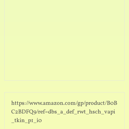
https://www.amazon.com/gp/product/B0B
C2BDFQ9/ref=dbs_a_def_rwt_hsch_vapi
_tkin_p1_i0