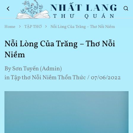
Nhất
Thơ
Home
TẬP THƠ
Nỗi Lòng Của Trăng – Thơ Nỗi Niềm
Lang
Hay
Thư
Về
Quán
Cuộc
Nỗi Lòng Của Trăng – Thơ Nỗi
Sống
Niềm
By
Sơn Tuyến (Admin)
in
Tập thơ Nỗi Niềm Thổn Thức
07/06/2022