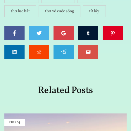
thơ lục bát
thơ về cuộc sống
từ láy
Related Posts
TH12
03