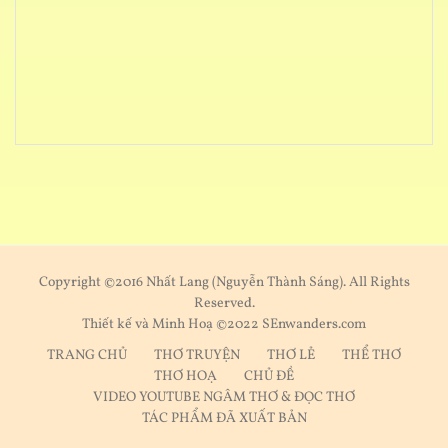
Copyright ©2016 Nhất Lang (Nguyễn Thành Sáng). All Rights
Reserved.
Thiết kế và Minh Hoạ ©2022 SEnwanders.com
TRANG CHỦ
THƠ TRUYỆN
THƠ LẺ
THỂ THƠ
THƠ HOẠ
CHỦ ĐỀ
VIDEO YOUTUBE NGÂM THƠ & ĐỌC THƠ
TÁC PHẨM ĐÃ XUẤT BẢN