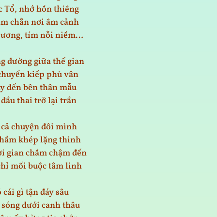
 Tổ, nhớ hồn thiêng
ăm chẵn nơi âm cảnh
vương, tím nỗi niềm…
g đường giữa thế gian
chuyển kiếp phù vân
y đến bên thân mẫu
ầu thai trở lại trần
t cả chuyện đôi mình
thầm khép lặng thinh
ời gian chầm chậm đến
hỉ mối buộc tâm linh
cái gì tận đáy sâu
 sóng dưới canh thâu