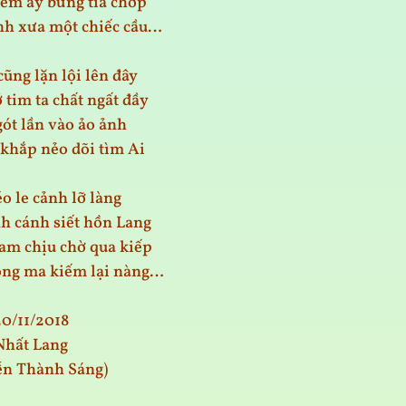
êm ấy bừng tia chớp
nh xưa một chiếc cầu…
cũng lặn lội lên đây
tim ta chất ngất đầy
gót lần vào ảo ảnh
khắp nẻo dõi tìm Ai
o le cảnh lỡ làng
nh cánh siết hồn Lang
am chịu chờ qua kiếp
ông ma kiếm lại nàng…
20/11/2018
Nhất Lang
ễn Thành Sáng)