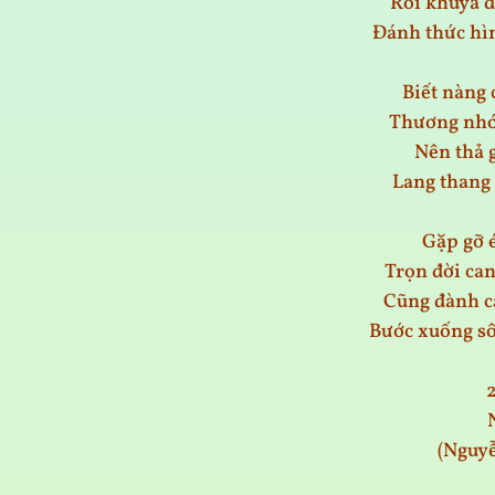
Rồi khuya đ
Đánh thức hì
Biết nàng 
Thương nhớ 
Nên thả 
Lang thang 
Gặp gỡ é
Trọn đời ca
Cũng đành c
Bước xuống s
(Nguy