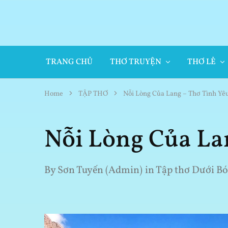
TRANG CHỦ
THƠ TRUYỆN
THƠ LẺ
Home
TẬP THƠ
Nỗi Lòng Của Lang – Thơ Tình Yê
Nỗi Lòng Của La
By
Sơn Tuyến (Admin)
in
Tập thơ Dưới Bó