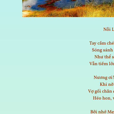
Nỗi 
Tay cầm ché
Sóng sánh 
Như thể s
Vẫn tiềm lở
Nương ơi! 
Khi nỡ 
Vợ gối chăn 
Héo hon, 
Bởi nhớ Mẹ