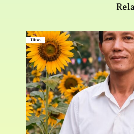
Rela
TH7
23