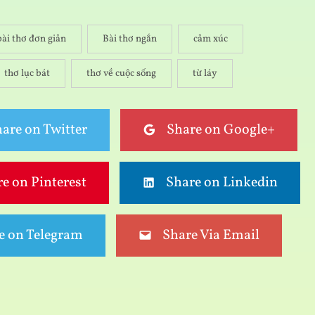
bài thơ đơn giản
Bài thơ ngắn
cảm xúc
thơ lục bát
thơ về cuộc sống
từ láy
are on Twitter
Share on Google+
e on Pinterest
Share on Linkedin
e on Telegram
Share Via Email