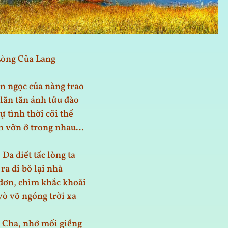
Lòng Của Lang
n ngọc của nàng trao
lăn tăn ánh tửu đào
ự tình thời cõi thế
n vởn ở trong nhau…
Da diết tấc lòng ta
ra đi bỏ lại nhà
đơn, chìm khắc khoải
vò võ ngóng trời xa
 Cha, nhớ mối giềng