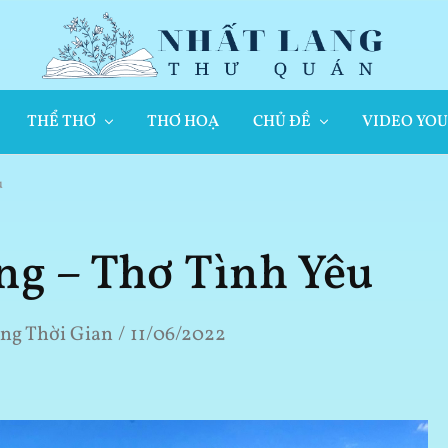
Nhất
Thơ
Lang
Hay
Thư
Về
Quán
Cuộc
THỂ THƠ
THƠ HOẠ
CHỦ ĐỀ
VIDEO YO
Sống
u
ng – Thơ Tình Yêu
ng Thời Gian
11/06/2022