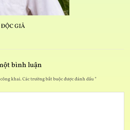
G ĐỘC GIẢ
Ta
 một bình luận
 công khai.
Các trường bắt buộc được đánh dấu
*