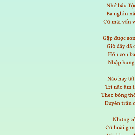
Nhớ bầu Tộc
Ba nghìn n
Cứ mãi vấn 
Gặp được son
Giờ đây đã 
Hồn con ba
Nhập bụng đ
Nào hay tấ
Trí não âm 
Theo bóng th
Duyên trần c
Nhưng có 
Cứ hoài gợn