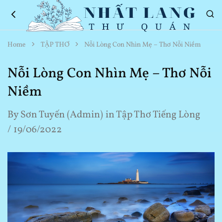
Nhất
Thơ
Home
TẬP THƠ
Nỗi Lòng Con Nhìn Mẹ – Thơ Nỗi Niềm
Lang
Hay
Thư
Về
Quán
Cuộc
Nỗi Lòng Con Nhìn Mẹ – Thơ Nỗi
Sống
Niềm
By
Sơn Tuyến (Admin)
in
Tập Thơ Tiếng Lòng
19/06/2022