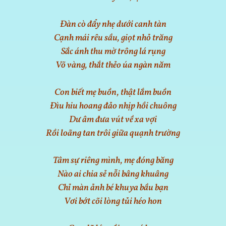
Đàn cò đẩy nhẹ dưới canh tàn
Cạnh mái rêu sầu, giọt nhỏ trăng
Sắc ánh thu mờ trông lá rụng
Võ vàng, thắt thẻo úa ngàn năm
Con biết mẹ buồn, thật lắm buồn
Đìu hiu hoang đảo nhịp hồi chuông
Dư âm đưa vút về xa vợi
Rồi loãng tan trôi giữa quạnh trường
Tâm sự riêng mình, mẹ đóng băng
Nào ai chia sẻ nỗi bâng khuâng
Chỉ màn ảnh bé khuya bầu bạn
Vơi bớt cõi lòng tủi héo hon