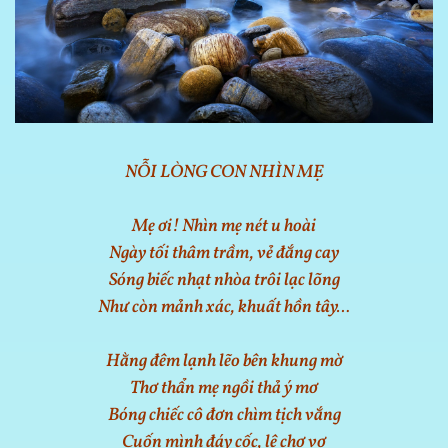
NỖI LÒNG CON NHÌN MẸ
Mẹ ơi! Nhìn mẹ nét u hoài
Ngày tối thâm trầm, vẻ đắng cay
Sóng biếc nhạt nhòa trôi lạc lõng
Như còn mảnh xác, khuất hồn tây…
Hằng đêm lạnh lẽo bên khung mờ
Thơ thẩn mẹ ngồi thả ý mơ
Bóng chiếc cô đơn chìm tịch vắng
Cuốn mình đáy cốc, lệ chơ vơ