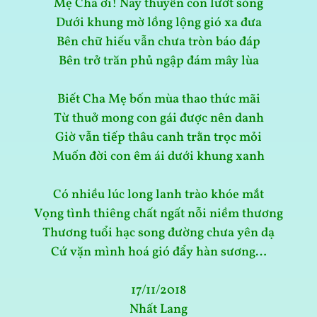
Mẹ Cha ơi! Nay thuyền con lướt sóng
Dưới khung mờ lồng lộng gió xa đưa
Bên chữ hiếu vẫn chưa tròn báo đáp
Bên trở trăn phủ ngập đám mây lùa
Biết Cha Mẹ bốn mùa thao thức mãi
Từ thuở mong con gái được nên danh
Giờ vẫn tiếp thâu canh trằn trọc mỏi
Muốn đời con êm ái dưới khung xanh
Có nhiều lúc long lanh trào khóe mắt
Vọng tình thiêng chất ngất nỗi niềm thương
Thương tuổi hạc song đường chưa yên dạ
Cứ vặn mình hoá gió đẩy hàn sương…
17/11/2018
Nhất Lang