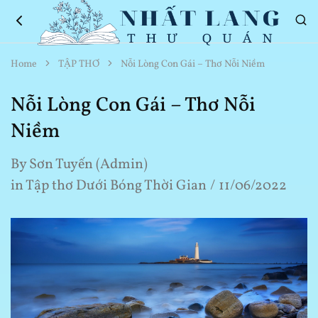
Nhất
Thơ
Home
TẬP THƠ
Nỗi Lòng Con Gái – Thơ Nỗi Niềm
Lang
Hay
Thư
Về
Quán
Cuộc
Nỗi Lòng Con Gái – Thơ Nỗi
Sống
Niềm
By
Sơn Tuyến (Admin)
in
Tập thơ Dưới Bóng Thời Gian
11/06/2022