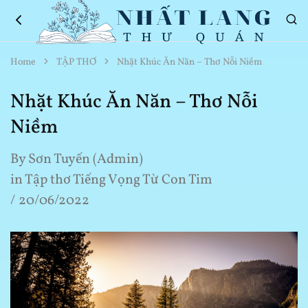
Nhất
Thơ
Home
TẬP THƠ
Nhặt Khúc Ăn Năn – Thơ Nỗi Niềm
Lang
Hay
Thư
Về
Quán
Cuộc
Nhặt Khúc Ăn Năn – Thơ Nỗi
Sống
Niềm
By
Sơn Tuyến (Admin)
in
Tập thơ Tiếng Vọng Từ Con Tim
20/06/2022