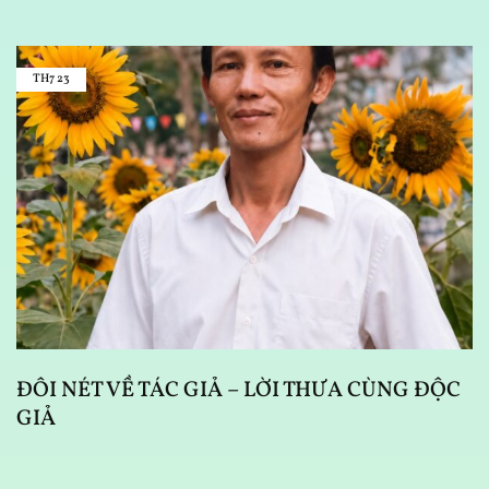
TH7
23
D
N
ĐÔI NÉT VỀ TÁC GIẢ – LỜI THƯA CÙNG ĐỘC
GIẢ