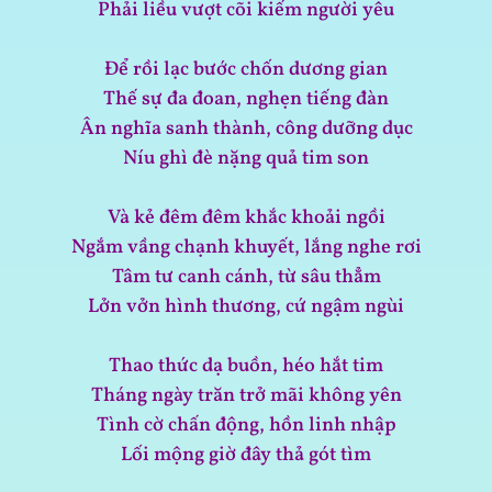
Phải liều vượt cõi kiếm người yêu
Để rồi lạc bước chốn dương gian
Thế sự đa đoan, nghẹn tiếng đàn
Ân nghĩa sanh thành, công dưỡng dục
Níu ghì đè nặng quả tim son
Và kẻ đêm đêm khắc khoải ngồi
Ngắm vầng chạnh khuyết, lắng nghe rơi
Tâm tư canh cánh, từ sâu thẳm
Lởn vởn hình thương, cứ ngậm ngùi
Thao thức dạ buồn, héo hắt tim
Tháng ngày trăn trở mãi không yên
Tình cờ chấn động, hồn linh nhập
Lối mộng giờ đây thả gót tìm