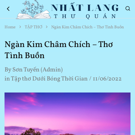
Nhất
Thơ
Home
TẬP THƠ
Ngàn Kim Châm Chích – Thơ Tình Buồn
Lang
Hay
Thư
Về
Quán
Cuộc
Ngàn Kim Châm Chích – Thơ
Sống
Tình Buồn
By
Sơn Tuyến (Admin)
in
Tập thơ Dưới Bóng Thời Gian
11/06/2022