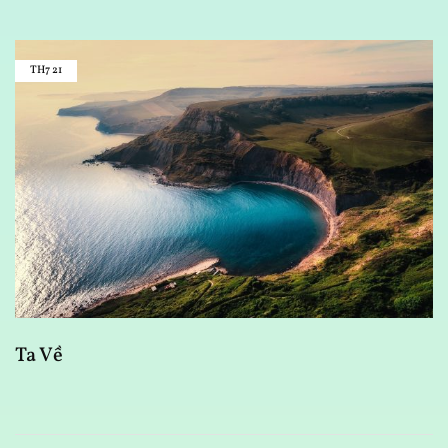
TH7
21
D
Ta Về