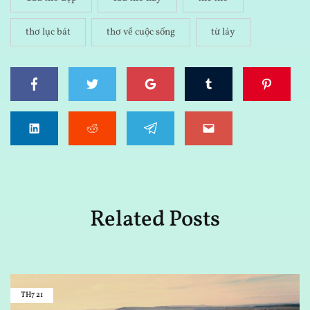
thơ lục bát
thơ về cuộc sống
từ láy
Related Posts
TH7
21