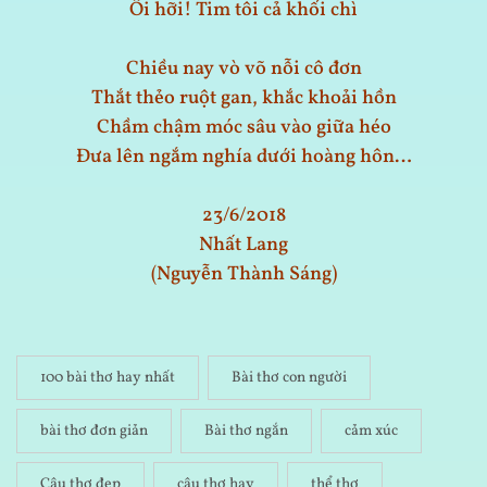
Ôi hỡi! Tim tôi cả khối chì
Chiều nay vò võ nỗi cô đơn
Thắt thẻo ruột gan, khắc khoải hồn
Chầm chậm móc sâu vào giữa héo
Đưa lên ngắm nghía dưới hoàng hôn…
23/6/2018
Nhất Lang
(Nguyễn Thành Sáng)
100 bài thơ hay nhất
Bài thơ con người
bài thơ đơn giản
Bài thơ ngắn
cảm xúc
Câu thơ đẹp
câu thơ hay
thể thơ