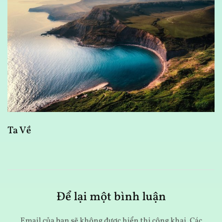
D
Ta Về
Để lại một bình luận
Email của bạn sẽ không được hiển thị công khai.
Các