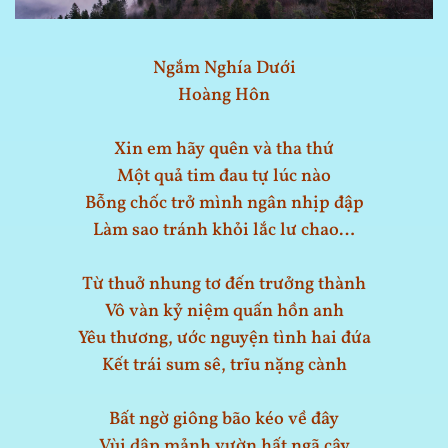
Ngắm Nghía Dưới
Hoàng Hôn
Xin em hãy quên và tha thứ
Một quả tim đau tự lúc nào
Bỗng chốc trở mình ngân nhịp đập
Làm sao tránh khỏi lắc lư chao…
Từ thuở nhung tơ đến trưởng thành
Vô vàn kỷ niệm quấn hồn anh
Yêu thương, ước nguyện tình hai đứa
Kết trái sum sê, trĩu nặng cành
Bất ngờ giông bão kéo về đây
Vùi dập mảnh vườn hất ngã cây