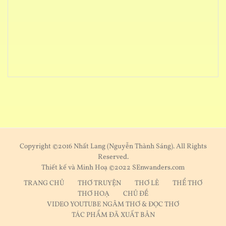
Copyright ©2016 Nhất Lang (Nguyễn Thành Sáng). All Rights
Reserved.
Thiết kế và Minh Hoạ ©2022 SEnwanders.com
TRANG CHỦ
THƠ TRUYỆN
THƠ LẺ
THỂ THƠ
THƠ HOẠ
CHỦ ĐỀ
VIDEO YOUTUBE NGÂM THƠ & ĐỌC THƠ
TÁC PHẨM ĐÃ XUẤT BẢN