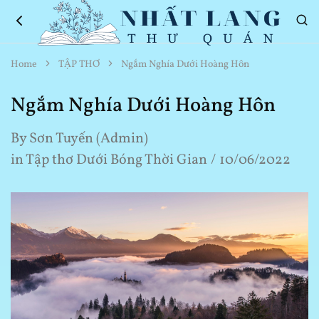
Nhất
Thơ
Home
TẬP THƠ
Ngắm Nghía Dưới Hoàng Hôn
Lang
Hay
Thư
Về
Quán
Cuộc
Ngắm Nghía Dưới Hoàng Hôn
Sống
By
Sơn Tuyến (Admin)
in
Tập thơ Dưới Bóng Thời Gian
10/06/2022