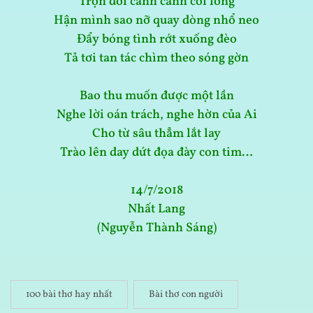
Trọn đời canh cánh cõi lòng
Hận mình sao nỡ quay dòng nhổ neo
Đẩy bóng tình rớt xuống đèo
Tả tơi tan tác chìm theo sóng gờn
Bao thu muốn được một lần
Nghe lời oán trách, nghe hờn của Ai
Cho từ sâu thẳm lắt lay
Trào lên day dứt đọa đày con tim…
14/7/2018
Nhất Lang
(Nguyễn Thành Sáng)
100 bài thơ hay nhất
Bài thơ con người