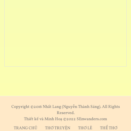
Copyright ©2016 Nhất Lang (Nguyễn Thành Sáng). All Rights
Reserved.
Thiết kế và Minh Hoạ ©2022 SEnwanders.com
TRANG CHỦ
THƠ TRUYỆN
THƠ LẺ
THỂ THƠ