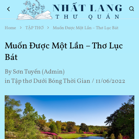
Nhất
Thơ
Home
TẬP THƠ
Muốn Được Một Lần – Thơ Lục Bát
Lang
Hay
Thư
Về
Quán
Cuộc
Muốn Được Một Lần – Thơ Lục
Sống
Bát
By
Sơn Tuyến (Admin)
in
Tập thơ Dưới Bóng Thời Gian
11/06/2022