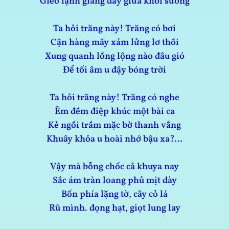
Gieo lạnh giăng đầy giữa khói sương
Ta hỏi trăng này! Trăng có bơi
Cận hàng mây xám lửng lơ thôi
Xung quanh lồng lộng nào đâu gió
Để tối âm u đậy bóng trời
Ta hỏi trăng này! Trăng có nghe
Êm đềm điệp khúc một bài ca
Kẻ ngồi trầm mặc bờ thanh vắng
Khuây khỏa u hoài nhớ bậu xa?…
Vậy mà bỗng chốc cả khuya nay
Sắc ám tràn loang phủ mịt dày
Bốn phía lặng tờ, cây cỏ lá
Rũ mình. đọng hạt, giọt lung lay