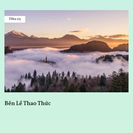
TH12
03
Bên Lề Thao Thức
A