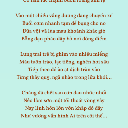
Có lắm lúc chạnh buồn loang ánh lệ
Vào một chiều vầng dương đang chuyển xế
Buổi cơm nhanh tạm để bụng cho no
Đũa vội vã lùa mau khoảnh khắc giờ
Bỗng đạn pháo dập bờ nơi đóng điểm
Lưng trai trẻ bị ghim vào nhiều miểng
Máu tuôn trào, lạc tiếng, nghẽn hơi sâu
Tiếp theo đó ào ạt địch tràn vào
Từng thây quỵ, ngã nhào trong lửa khói…
Chàng đã chết sau cơn đau nhức nhối
Nẻo lâm sơn một tối thoát vòng vây
Nay linh hồn lởn vởn khắp đó đây
Như vương vấn hình Ai trên cõi thế…