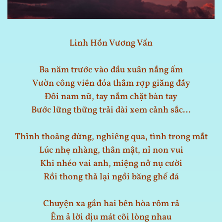
Linh Hồn Vương Vấn
Ba năm trước vào đầu xuân nắng ấm
Vườn công viên đóa thắm rợp giăng đầy
Đôi nam nữ, tay nắm chặt bàn tay
Bước lững thững trải dài xem cảnh sắc…
Thỉnh thoảng dừng, nghiêng qua, tình trong mắt
Lúc nhẹ nhàng, thân mật, nỉ non vui
Khi nhéo vai anh, miệng nở nụ cười
Rồi thong thả lại ngồi băng ghế đá
Chuyện xa gần hai bên hòa rôm rả
Êm ả lời dịu mát cõi lòng nhau