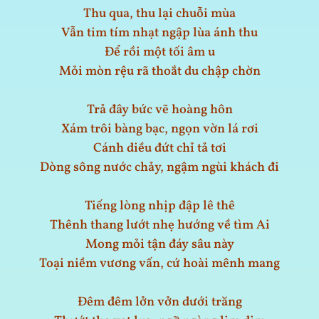
Thu qua, thu lại chuỗi mùa
Vẫn tim tím nhạt ngập lùa ánh thu
Để rồi một tối âm u
Mỏi mòn rệu rã thoắt du chập chờn
Trả đây bức vẽ hoàng hôn
Xám trôi bàng bạc, ngọn vờn lá rơi
Cánh diều đứt chỉ tả tơi
Dòng sông nước chảy, ngậm ngùi khách đi
Tiếng lòng nhịp đập lê thê
Thênh thang lướt nhẹ hướng về tìm Ai
Mong mỏi tận đáy sâu này
Toại niềm vương vấn, cứ hoài mênh mang
Đêm đêm lởn vởn dưới trăng