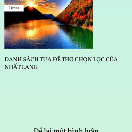
TH7
08
DANH SÁCH TỰA ĐỀ THƠ CHỌN LỌC CỦA
D
NHẤT LANG
Để lại một bình luận