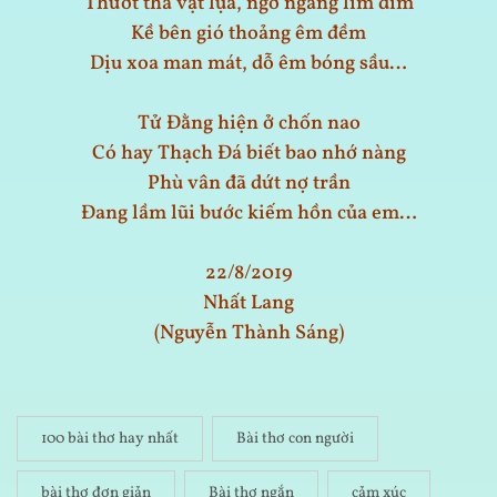
Thướt tha vạt lụa, ngỡ ngàng lim dim
Kề bên gió thoảng êm đềm
Dịu xoa man mát, dỗ êm bóng sầu…
Tử Đằng hiện ở chốn nao
Có hay Thạch Đá biết bao nhớ nàng
Phù vân đã dứt nợ trần
Đang lầm lũi bước kiếm hồn của em…
22/8/2019
Nhất Lang
(Nguyễn Thành Sáng)
100 bài thơ hay nhất
Bài thơ con người
bài thơ đơn giản
Bài thơ ngắn
cảm xúc