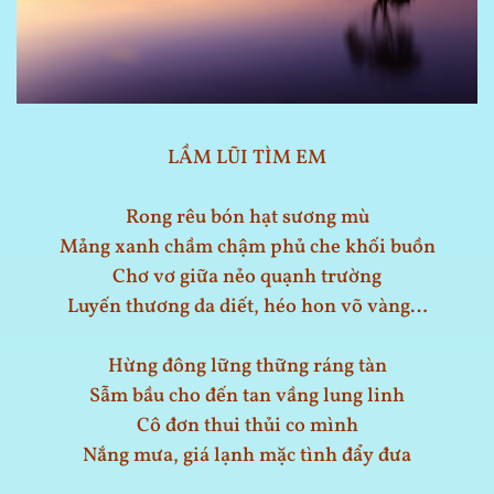
LẦM LŨI TÌM EM
Rong rêu bón hạt sương mù
Mảng xanh chầm chậm phủ che khối buồn
Chơ vơ giữa nẻo quạnh trường
Luyến thương da diết, héo hon võ vàng…
Hừng đông lững thững ráng tàn
Sẫm bầu cho đến tan vầng lung linh
Cô đơn thui thủi co mình
Nắng mưa, giá lạnh mặc tình đẩy đưa