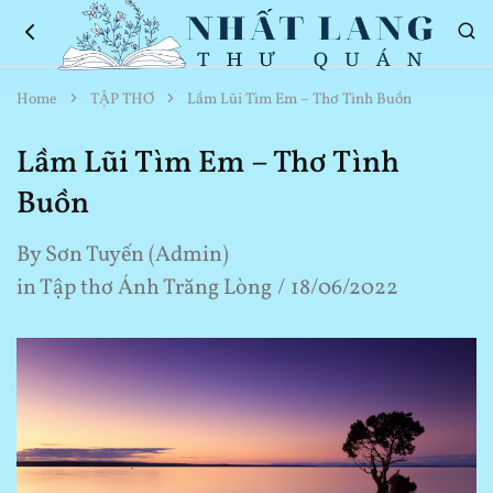
Nhất
Thơ
Home
TẬP THƠ
Lầm Lũi Tìm Em – Thơ Tình Buồn
Lang
Hay
Thư
Về
Quán
Cuộc
Lầm Lũi Tìm Em – Thơ Tình
Sống
Buồn
By
Sơn Tuyến (Admin)
in
Tập thơ Ánh Trăng Lòng
18/06/2022