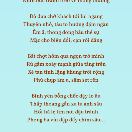
Nhìn bức tranh treo vẽ mộng thường
Đò đưa chở khách tới lui ngang
Thuyền nhỏ, tàu to hướng dặm ngàn
Êm ả, thong dong bầu thế sự
Mặc cho biến đổi, cạn rồi dâng
Bất chợt hôm qua ngọn trở mình
Rú gầm xoáy mạnh giữa tầng trên
Xé tan tĩnh lặng khung trời rộng
Phủ chụp âm u, sấm sét rền
Bình yên bỗng chốc dậy lo âu
Thấp thoáng gần xa tụ ánh sầu
Hối hả lẹ tìm nơi đậu tránh
Phong ba vùi dập đẩy chìm sâu…