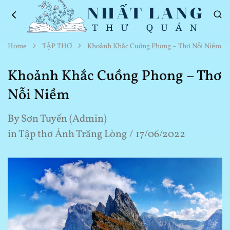
Nhất
Thơ
Home
TẬP THƠ
Khoảnh Khắc Cuồng Phong – Thơ Nỗi Niềm
Lang
Hay
Thư
Về
Quán
Cuộc
Khoảnh Khắc Cuồng Phong – Thơ
Sống
Nỗi Niềm
By
Sơn Tuyến (Admin)
in
Tập thơ Ánh Trăng Lòng
17/06/2022