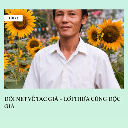
TH7
23
D
N
ĐÔI NÉT VỀ TÁC GIẢ – LỜI THƯA CÙNG ĐỘC
GIẢ