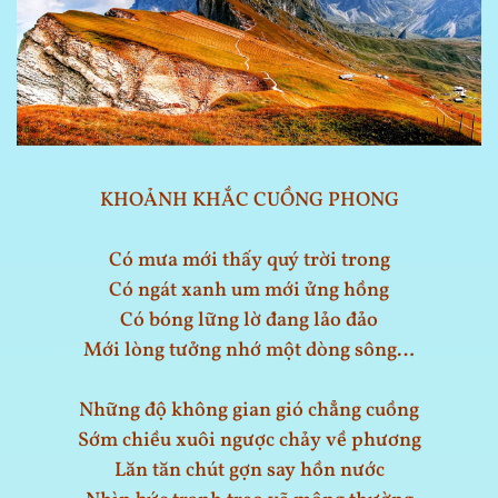
KHOẢNH KHẮC CUỒNG PHONG
Có mưa mới thấy quý trời trong
Có ngát xanh um mới ửng hồng
Có bóng lững lờ đang lảo đảo
Mới lòng tưởng nhớ một dòng sông…
Những độ không gian gió chẳng cuồng
Sớm chiều xuôi ngược chảy về phương
Lăn tăn chút gợn say hồn nước