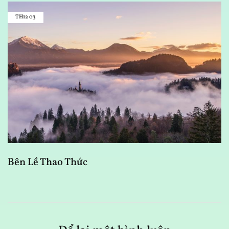
TH12
03
Bên Lề Thao Thức
C