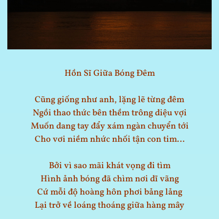
Hồn Sĩ Giữa Bóng Đêm
Cũng giống như anh, lặng lẽ từng đêm
Ngồi thao thức bên thềm trông diệu vợi
Muốn dang tay đẩy xám ngàn chuyển tới
Cho vơi niềm nhức nhối tận con tim…
Bởi vì sao mãi khát vọng đi tìm
Hình ảnh bóng đã chìm nơi dĩ vãng
Cứ mỗi độ hoàng hôn phơi bảng lảng
Lại trở về loáng thoáng giữa hàng mây