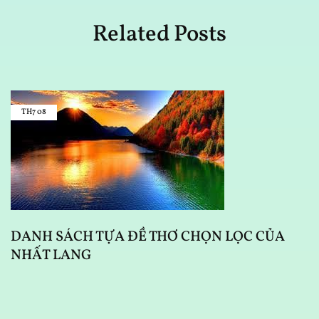
Related Posts
TH7
08
DANH SÁCH TỰA ĐỀ THƠ CHỌN LỌC CỦA
NHẤT LANG
D