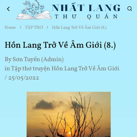
Nhất
Thơ
Home
TẬP THƠ
Hồn Lang Trở Về Âm Giới (8.)
Lang
Hay
Thư
Về
Quán
Cuộc
Hồn Lang Trở Về Âm Giới (8.)
Sống
By
Sơn Tuyến (Admin)
in
Tập thơ truyện Hồn Lang Trở Về Âm Giới
25/05/2022