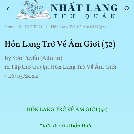
Nhất
Thơ
Home
TẬP THƠ
Hồn Lang Trở Về Âm Giới (32)
Lang
Hay
Thư
Về
Quán
Cuộc
Hồn Lang Trở Về Âm Giới (32)
Sống
By
Sơn Tuyến (Admin)
in
Tập thơ truyện Hồn Lang Trở Về Âm Giới
26/05/2022
HỒN LANG TRỞ VỀ ÂM GIỚI (32)
“Vừa đi vừa thổn thức”