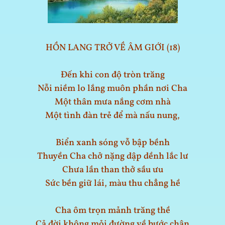
HỒN LANG TRỞ VỀ ÂM GIỚI (18)
Đến khi con độ tròn trăng
Nỗi niềm lo lắng muôn phần nơi Cha
Một thân mưa nắng cơm nhà
Một tình đàn trẻ để mà nấu nung,
Biển xanh sóng vỗ bập bềnh
Thuyền Cha chở nặng dập dềnh lắc lư
Chưa lần than thở sầu ưu
Sức bền giữ lái, màu thu chẳng hề
Cha ôm trọn mảnh trăng thề
Cả đời không mỏi đường về bước chân