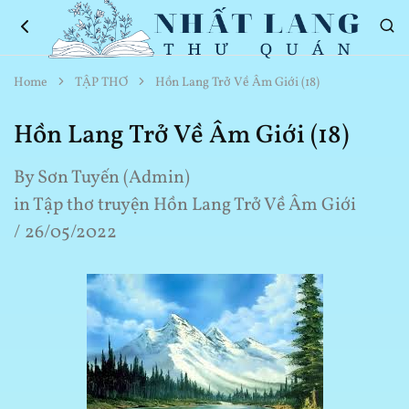
Nhất
Thơ
Home
TẬP THƠ
Hồn Lang Trở Về Âm Giới (18)
Lang
Hay
Thư
Về
Quán
Cuộc
Hồn Lang Trở Về Âm Giới (18)
Sống
By
Sơn Tuyến (Admin)
in
Tập thơ truyện Hồn Lang Trở Về Âm Giới
26/05/2022