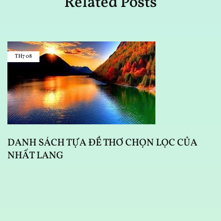
Related Posts
TH7
08
DANH SÁCH TỰA ĐỀ THƠ CHỌN LỌC CỦA
NHẤT LANG
D