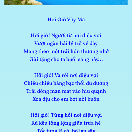
Hỡi Gió Vậy Mà
Hỡi gió! Người từ nơi diệu vợi
Vượt ngàn hải lý trở về đây
Mang theo một trái hồn thương nhớ
Gửi tặng cho ta buổi sáng này…
Hỡi gió! Và rồi nơi diệu vợi
Chiều chiều bàng bạc thổi du dương
Trải dòng man mát vào hiu quạnh
Xoa dịu cho em bớt nỗi buồn
Hỡi gió! Từng hồi nơi diệu vợi
Rú kêu lồng lộng giữa trưa hè
Tốc tung lá cỏ, bờ lau sậy