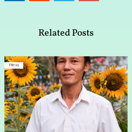
Related Posts
TH7
23
D
N