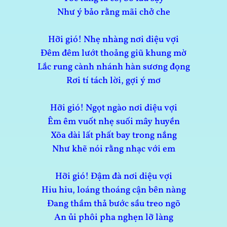
Như ý bảo rằng mãi chở che
Hỡi gió! Nhẹ nhàng nơi diệu vợi
Đêm đêm lướt thoảng giũ khung mờ
Lắc rung cành nhánh hàn sương đọng
Rơi tí tách lời, gợi ý mơ
Hỡi gió! Ngọt ngào nơi diệu vợi
Êm êm vuốt nhẹ suối mây huyền
Xõa dài lất phất bay trong nắng
Như khẽ nói rằng nhạc với em
Hỡi gió! Đậm đà nơi diệu vợi
Hiu hiu, loáng thoáng cận bên nàng
Đang thầm thả bước sầu treo ngõ
An ủi phôi pha nghẹn lỡ làng