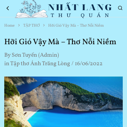
Nhất
Thơ
Home
TẬP THƠ
Hỡi Gió Vậy Mà – Thơ Nỗi Niềm
Lang
Hay
Thư
Về
Quán
Cuộc
Hỡi Gió Vậy Mà – Thơ Nỗi Niềm
Sống
By
Sơn Tuyến (Admin)
in
Tập thơ Ánh Trăng Lòng
16/06/2022