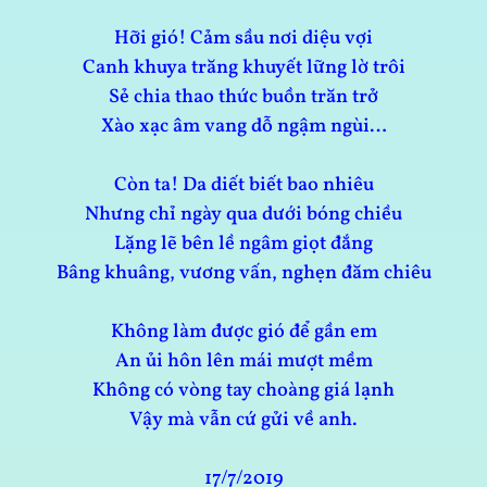
Hỡi gió! Cảm sầu nơi diệu vợi
Canh khuya trăng khuyết lững lờ trôi
Sẻ chia thao thức buồn trăn trở
Xào xạc âm vang dỗ ngậm ngùi…
Còn ta! Da diết biết bao nhiêu
Nhưng chỉ ngày qua dưới bóng chiều
Lặng lẽ bên lề ngâm giọt đắng
Bâng khuâng, vương vấn, nghẹn đăm chiêu
Không làm được gió để gần em
An ủi hôn lên mái mượt mềm
Không có vòng tay choàng giá lạnh
Vậy mà vẫn cứ gửi về anh.
17/7/2019