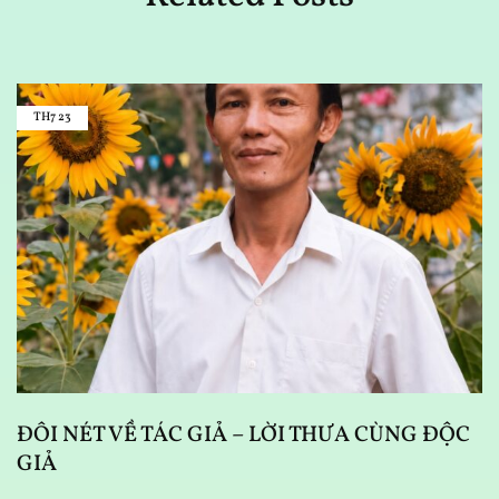
TH7
23
D
N
ĐÔI NÉT VỀ TÁC GIẢ – LỜI THƯA CÙNG ĐỘC
GIẢ