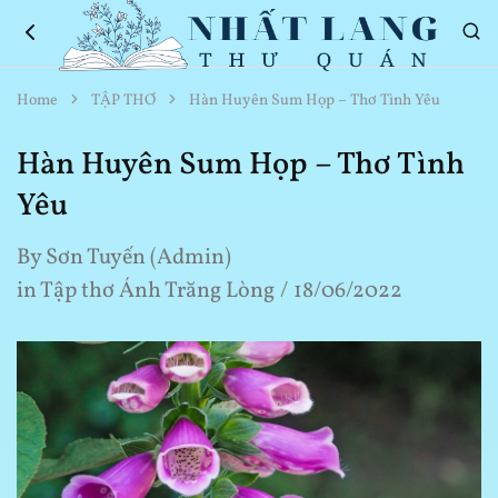
Nhất
Thơ
Home
TẬP THƠ
Hàn Huyên Sum Họp – Thơ Tình Yêu
Lang
Hay
Thư
Về
Quán
Cuộc
Hàn Huyên Sum Họp – Thơ Tình
Sống
Yêu
By
Sơn Tuyến (Admin)
in
Tập thơ Ánh Trăng Lòng
18/06/2022