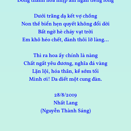
Đồng thanh hòa nhịp âm ngân tiếng lòng
Dưới trăng dạ kết vợ chồng
Non thề biển hẹn quyết không đổi dời
Bất ngờ hè cháy vạt trời
Em khô héo chết, đành thôi lỡ làng…
Thì ra hoa ấy chính là nàng
Chất ngất yêu đương, nghĩa đá vàng
Lặn lội, hóa thân, kề sớm tối
Mình ơi! Da diết một cung đàn.
28/8/2019
Nhất Lang
(Nguyễn Thành Sáng)