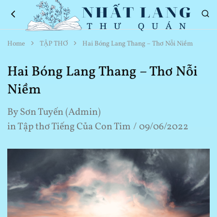
Nhất
Thơ
Home
TẬP THƠ
Hai Bóng Lang Thang – Thơ Nỗi Niềm
Lang
Hay
Thư
Về
Quán
Cuộc
Hai Bóng Lang Thang – Thơ Nỗi
Sống
Niềm
By
Sơn Tuyến (Admin)
in
Tập thơ Tiếng Của Con Tim
09/06/2022