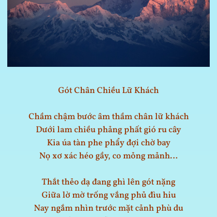
Gót Chân Chiều Lữ Khách
Chầm chậm bước âm thầm chân lữ khách
Dưới lam chiều phảng phất gió ru cây
Kia úa tàn phe phẩy đợi chờ bay
Nọ xơ xác héo gầy, co mỏng mảnh…
Thắt thẻo dạ đang ghì lên gót nặng
Giữa lờ mờ trống vắng phủ đìu hiu
Nay ngắm nhìn trước mặt cảnh phù du