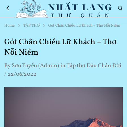
Nhất
Thơ
Home
TẬP THƠ
Gót Chân Chiều Lữ Khách – Thơ Nỗi Niềm
Lang
Hay
Thư
Về
Quán
Cuộc
Gót Chân Chiều Lữ Khách – Thơ
Sống
Nỗi Niềm
By
Sơn Tuyến (Admin)
in
Tập thơ Dấu Chân Đời
22/06/2022