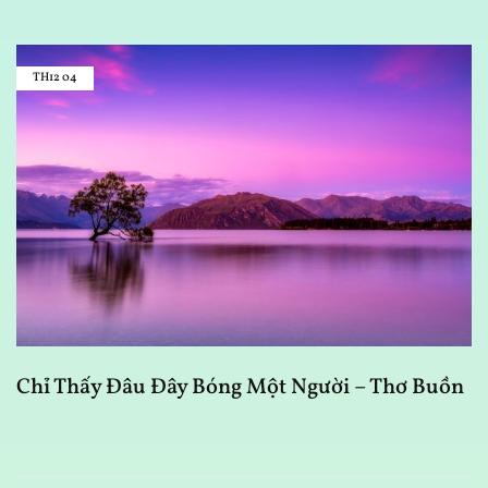
TH12
04
Chỉ Thấy Đâu Đây Bóng Một Người – Thơ Buồn
B