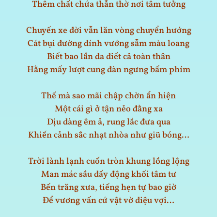
Thêm chất chứa thẫn thờ nơi tâm tưởng
Chuyến xe đời vẫn lăn vòng chuyển hướng
Cát bụi đường dính vướng sẫm màu loang
Biết bao lần da diết cả toàn thân
Hằng mấy lượt cung đàn ngưng bấm phím
Thế mà sao mãi chập chờn ẩn hiện
Một cái gì ở tận nẻo đằng xa
Dịu dàng êm ả, rung lắc đưa qua
Khiến cảnh sắc nhạt nhòa như giũ bóng…
Trời lành lạnh cuốn tròn khung lồng lộng
Man mác sầu dấy động khối tâm tư
Bến trăng xưa, tiếng hẹn tự bao giờ
Để vương vấn cứ vật vờ diệu vợi…