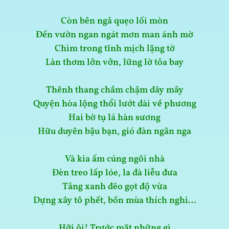
Còn bên ngả quẹo lối mòn
Đến vườn ngan ngát mơn man ánh mờ
Chìm trong tĩnh mịch lặng tờ
Làn thơm lởn vởn, lững lờ tỏa bay
Thênh thang chầm chậm dãy mây
Quyện hòa lộng thổi lướt dài về phương
Hai bờ tụ lá hàn sương
Hữu duyên bậu bạn, gió đàn ngân nga
Và kia ấm cúng ngôi nhà
Đèn treo lấp lóe, la đà liễu đưa
Tảng xanh đẽo gọt độ vừa
Dựng xây tô phết, bốn mùa thích nghi…
Hỡi ôi! Trước mặt những gì