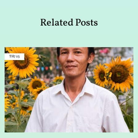
Related Posts
TH7
23
D
N